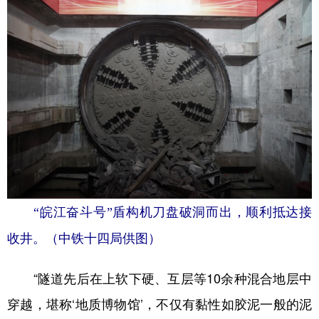
山东
河南
湖北
湖南
广东
广西
海南
重庆
四川
贵州
云南
西藏
陕西
甘肃
青海
宁夏
新疆
内蒙古
黑龙江
多语种频道
English
Español
Français
عربى
“皖江奋斗号”盾构机刀盘破洞而出，顺利抵达接
收井。（中铁十四局供图）
Русский язык
日本語
한국어
Deutsch
Português
“隧道先后在上软下硬、互层等10余种混合地层中
穿越，堪称‘地质博物馆’，不仅有黏性如胶泥一般的泥