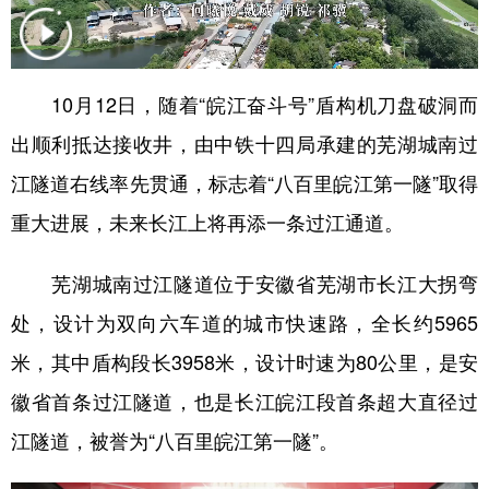
学术中国
乡村振兴
银龄
溯源中国
城市
旅游
能源
会展
10月12日，随着“皖江奋斗号”盾构机刀盘破洞而
彩票
娱乐
时尚
悦读
出顺利抵达接收井，由中铁十四局承建的芜湖城南过
公益
一带一路
亚太网
上市公司
江隧道右线率先贯通，标志着“八百里皖江第一隧”取得
重大进展，未来长江上将再添一条过江通道。
文化产业
芜湖城南过江隧道位于安徽省芜湖市长江大拐弯
地方频道
处，设计为双向六车道的城市快速路，全长约5965
北京
天津
河北
山西
米，其中盾构段长3958米，设计时速为80公里，是安
徽省首条过江隧道，也是长江皖江段首条超大直径过
辽宁
吉林
上海
江苏
江隧道，被誉为“八百里皖江第一隧”。
浙江
安徽
福建
江西