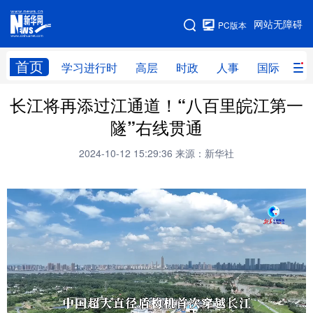
手机版
网站无障碍
PC版本
网站地图
首页
学习进行时
高层
时政
人事
国际
财
长江将再添过江通道！“八百里皖江第一
学习进行时
高层
时政
人事
隧”右线贯通
国际
财经
网评
港澳
2024-10-12 15:29:36
来源：新华社
台湾
思客智库
全球连线
教育
科技
科创
量子
体育
文化
书画
健康
军事
访谈
视频
图片
政务
法律
中央文件
金融
汽车
食品
人居
信息化
数字经济