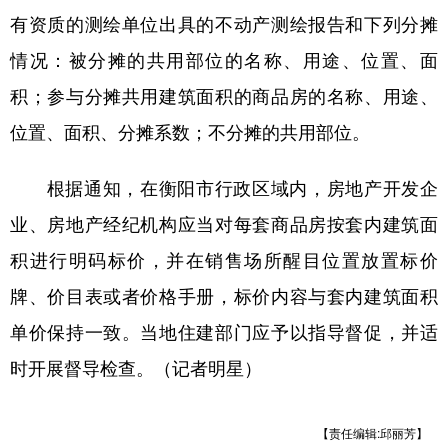
山东
河南
湖北
湖南
有资质的测绘单位出具的不动产测绘报告和下列分摊
广东
广西
海南
重庆
情况：被分摊的共用部位的名称、用途、位置、面
四川
贵州
云南
西藏
积；参与分摊共用建筑面积的商品房的名称、用途、
位置、面积、分摊系数；不分摊的共用部位。
陕西
甘肃
青海
宁夏
新疆
内蒙古
黑龙江
根据通知，在衡阳市行政区域内，房地产开发企
业、房地产经纪机构应当对每套商品房按套内建筑面
多语种频道
积进行明码标价，并在销售场所醒目位置放置标价
English
Español
Français
عربى
牌、价目表或者价格手册，标价内容与套内建筑面积
单价保持一致。当地住建部门应予以指导督促，并适
Русский язык
日本語
한국어
时开展督导检查。（记者明星）
Deutsch
Português
【责任编辑:邱丽芳】