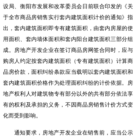
设局、衡阳市发展和改革委员会日前联合印发的《关
学术中国
乡村振兴
银龄
溯源中国
于全市商品房销售实行套内建筑面积计价的通知》指
城市
旅游
能源
会展
出，套内建筑面积即专有建筑面积，由套内房屋的使
彩票
娱乐
时尚
悦读
用面积、套内墙体面积和套内阳台建筑面积三部分组
成。房地产开发企业在签订商品房网签合同时，应与
公益
一带一路
亚太网
上市公司
购房人约定按套内建筑面积（专有建筑面积）计算商
文化产业
品房价款，面积纠纷条款应当载明以套内建筑面积和
套内建筑面积价格作为处理面积纠纷的计价依据。房
地方频道
地产权利人对建筑物专有部分以外的共有部分依法享
北京
天津
河北
山西
有的权利及承担的义务，不因商品房销售计价方式变
辽宁
吉林
上海
江苏
化而受到影响。
浙江
安徽
福建
江西
通知要求，房地产开发企业在销售前，应当公示