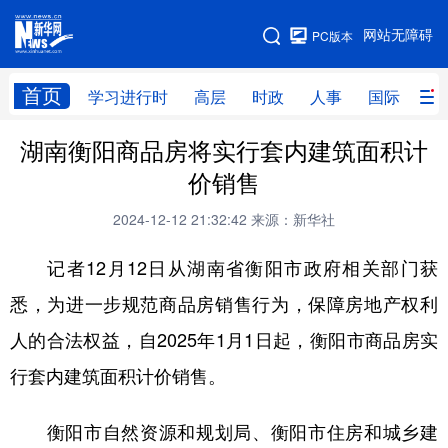
手机版
网站无障碍
PC版本
网站地图
首页
学习进行时
高层
时政
人事
国际
财
湖南衡阳商品房将实行套内建筑面积计
学习进行时
高层
时政
人事
价销售
国际
财经
网评
港澳
2024-12-12 21:32:42
来源：新华社
台湾
思客智库
全球连线
教育
记者12月12日从湖南省衡阳市政府相关部门获
科技
科创
量子
体育
悉，为进一步规范商品房销售行为，保障房地产权利
文化
书画
健康
军事
人的合法权益，自2025年1月1日起，衡阳市商品房实
访谈
视频
图片
政务
行套内建筑面积计价销售。
法律
中央文件
金融
汽车
衡阳市自然资源和规划局、衡阳市住房和城乡建
食品
人居
信息化
数字经济