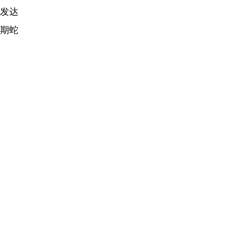
发达
早期蛇