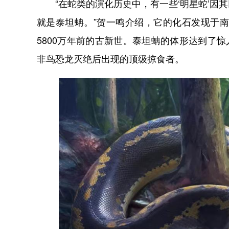
“在蛇类的演化历史中，有一些‘明星蛇’因
就是泰坦蚺。”贺一鸣介绍，它的化石发现于南
5800万年前的古新世。泰坦蚺的体形达到了惊人的
非鸟恐龙灭绝后出现的顶级掠食者。