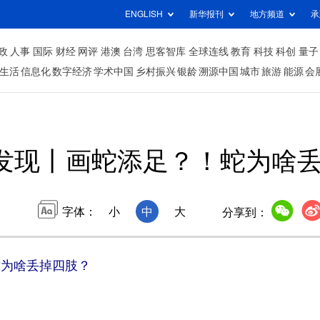
ENGLISH
新华报刊
地方频道
承
政
人事
国际
财经
网评
港澳
台湾
思客智库
全球连线
教育
科技
科创
量子
生活
信息化
数字经济
学术中国
乡村振兴
银龄
溯源中国
城市
旅游
能源
会
发现丨画蛇添足？！蛇为啥
字体：
小
中
大
分享到：
蛇为啥丢掉四肢？