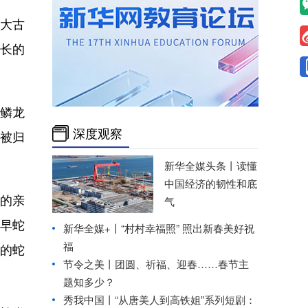
大古
漫长的
鳞龙
深度观察
被归
新华全媒头条丨
读懂
中国经济的韧性和底
的亲
气
最早蛇
新华全媒+丨
“村村幸福照” 照出新春美好祝
福
现的蛇
节令之美丨团圆、祈福、迎春……春节主
题知多少？
秀我中国丨
“从唐美人到高铁姐”系列短剧：