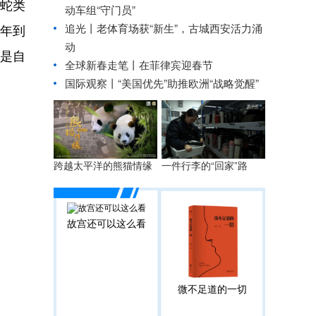
型蛇类
动车组“守门员”
追光丨
老体育场获“新生”，古城西安活力涌
万年到
动
为是自
全球新春走笔丨在菲律宾迎春节
国际观察丨
“美国优先”助推欧洲“战略觉醒”
跨越太平洋的熊猫情缘
一件行李的“回家”路
故宫还可以这么看
微不足道的一切