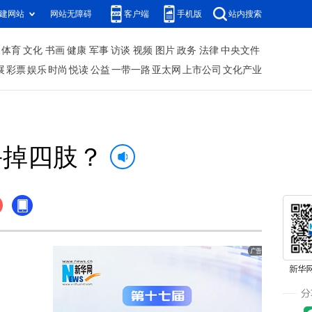
建网站
网站无障碍
客户端
手机版
站内搜索
体育
文化
书画
健康
军事
访谈
视频
图片
政务
法律
中央文件
展
彩票
娱乐
时尚
悦读
公益
一带一路
亚太网
上市公司
文化产业
丢掉四肢？