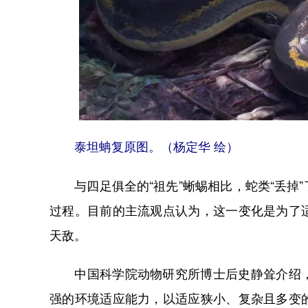
泰坦蚺复原图。（杨定华 绘）
与四足俱全的“祖先”蜥蜴相比，蛇类“丢掉
过程。目前的主流观点认为，这一变化是为了
天敌。
中国科学院动物研究所博士后史静耸介绍，
强的环境适应能力，以适应狭小、复杂且多变