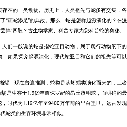
存在的一类动物。历史上，人类祖先与蛇多有交集，各
了“画蛇添足”的典故。那么，蛇是怎样起源演化的？在
“丢掉”四肢？古生物学家、科普专家为您科普蛇的奥秘。
人们一般说的蛇是指蛇亚目动物，属于爬行动物纲下的
物。如果探究起源演化，现代蛇亚目和它们的祖先等可以
蜥蜴。现在普遍推测，蛇类是从蜥蜴类演化而来的，二者
蜴是生存于1.6亿年前侏罗纪的昂氏黎明蛇，而明确的
时代为1.12亿年至9400万年前的早白垩世。远古发
现代蛇类的生存环境非常相似。