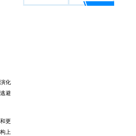
的演化
逃避
和更
构上