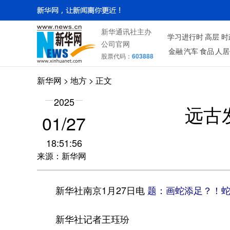
新华通讯社主办
学习进行时
高层
时
公司官网
金融
汽车
食品
人居
股票代码：
603888
新华网
>
地方
> 正文
2025
远古
01/27
18:51:56
来源：新华网
新华社南京1月27日电
题：画蛇添足？！
新华社记者王珏玢