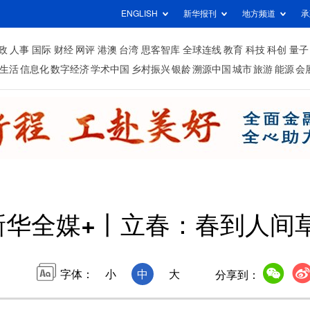
ENGLISH
新华报刊
地方频道
承
政
人事
国际
财经
网评
港澳
台湾
思客智库
全球连线
教育
科技
科创
量子
生活
信息化
数字经济
学术中国
乡村振兴
银龄
溯源中国
城市
旅游
能源
会
新华全媒+丨立春：春到人间
字体：
小
中
大
分享到：