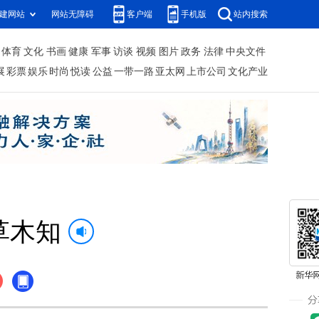
建网站
网站无障碍
客户端
手机版
站内搜索
体育
文化
书画
健康
军事
访谈
视频
图片
政务
法律
中央文件
展
彩票
娱乐
时尚
悦读
公益
一带一路
亚太网
上市公司
文化产业
草木知