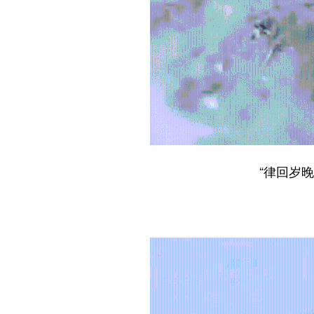
“律回岁晚冰