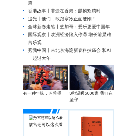
篇
香港故事丨
非遗在香港：麒麟欢腾时
追光丨
他们，敢跟寒冷正面硬刚！
全球新春走笔丨芝加哥：爱乐更爱中国年
国际观察丨
欧洲经济陷入停滞 增长前景难
言乐观
秀我中国丨
来北京海淀新春科技庙会 和AI
一起过大年
有一种年味，叫希望
3秒温暖5000家 我们在
坚守
故宫还可以这么看