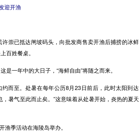
发迎开渔
许崇已抵达闸坡码头，向批发商售卖开渔后捕捞的冰鲜
登上百姓餐桌。
是一年中的大日子，“海鲜自由”将随之而来。
约而至。处暑在每年公历8月23日前后，此时太阳到达
止也，暑气至此而止矣。”这意味着从处暑开始，炎热的夏
开渔季活动在海陵岛举办。