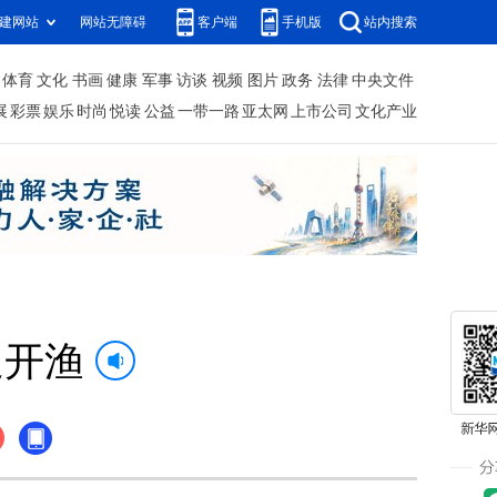
建网站
网站无障碍
客户端
手机版
站内搜索
体育
文化
书画
健康
军事
访谈
视频
图片
政务
法律
中央文件
展
彩票
娱乐
时尚
悦读
公益
一带一路
亚太网
上市公司
文化产业
迎开渔