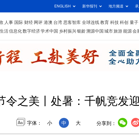
ENGLISH
新华报刊
地方频道
承
政
人事
国际
财经
网评
港澳
台湾
思客智库
全球连线
教育
科技
科创
量子
生活
信息化
数字经济
学术中国
乡村振兴
银龄
溯源中国
城市
旅游
能源
会
节令之美丨处暑：千帆竞发
字体：
小
中
大
分享到：