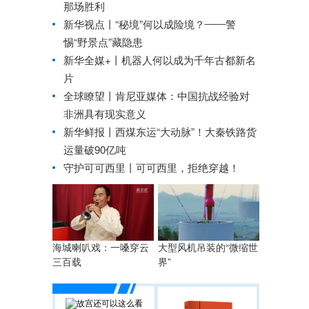
那场胜利
新华视点丨
“秘境”何以成险境？——警
惕“野景点”藏隐患
新华全媒+丨
机器人何以成为千年古都新名
片
全球瞭望丨肯尼亚媒体：中国抗战经验对
非洲具有现实意义
新华鲜报丨西煤东运“大动脉”！大秦铁路货
运量破90亿吨
守护可可西里丨可可西里，拒绝穿越！
海城喇叭戏：一嗓穿云
大型风机吊装的“微缩世
三百载
界”