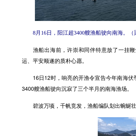
8月16日，阳江超3400艘渔船驶向南海。（
渔船出海前，许崇和同伴特意放了一挂鞭炮
运、平安顺遂的质朴心愿。
16日12时，响亮的开渔令宣告今年南海伏
3400艘渔船驶向沉寂了三个半月的南海渔场。
碧波万顷，千帆竞发，渔船编队划出蜿蜒壮