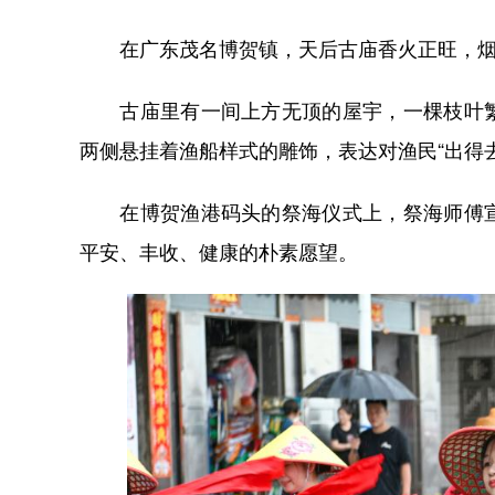
在广东茂名博贺镇，天后古庙香火正旺，烟
古庙里有一间上方无顶的屋宇，一棵枝叶繁
两侧悬挂着渔船样式的雕饰，表达对渔民“出得
在博贺渔港码头的祭海仪式上，祭海师傅宣
平安、丰收、健康的朴素愿望。