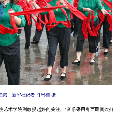
渔港。新华社记者 肖恩楠 摄
艺术学院副教授赵婷的关注。“音乐采用粤西民间吹打