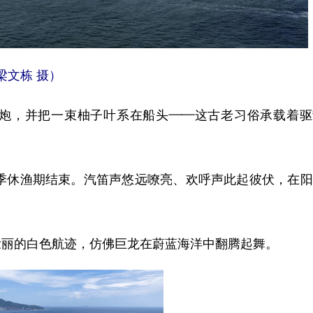
梁文栋 摄）
，并把一束柚子叶系在船头——这古老习俗承载着驱
季休渔期结束。汽笛声悠远嘹亮、欢呼声此起彼伏，在阳
丽的白色航迹，仿佛巨龙在蔚蓝海洋中翻腾起舞。