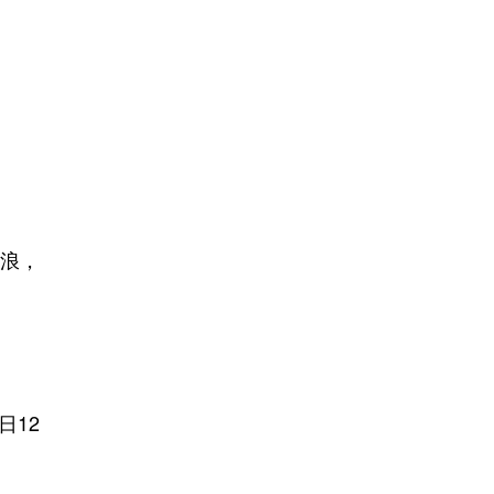
浪，
日12