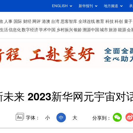
ENGLISH
新华报刊
地方频道
承
政
人事
国际
财经
网评
港澳
台湾
思客智库
全球连线
教育
科技
科创
量子
生活
信息化
数字经济
学术中国
乡村振兴
银龄
溯源中国
城市
旅游
能源
会
新未来 2023新华网元宇宙对
字体：
小
中
大
分享到：