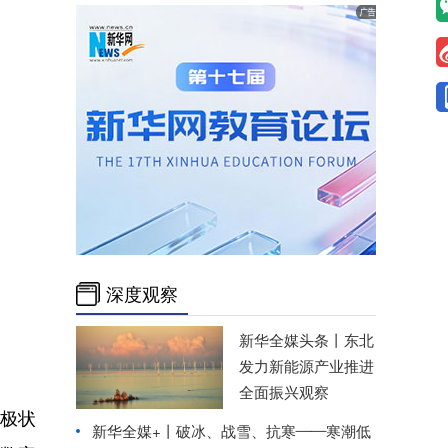
深度观察
新华全媒头条丨
东北
发力新能源产业推进
全面振兴观察
极状
新华全媒+丨
破冰、战雪、抗寒——寒潮低