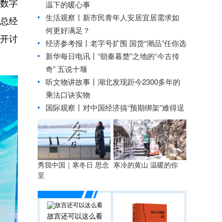
链数字
温下的暖心事
生活观察丨新市民青年人安居宜居需求如
心总经
何更好满足？
开讨
经济参考报丨
老字号扩围 国货“潮品”任你选
新华每日电讯丨
“朝秦暮楚”之地的“今古传
奇” 五说十堰
听文物讲故事丨湖北发现距今2300多年的
乘法口诀实物
国际观察丨
对中国经济搞“预期绑架”难得逞
秀我中国｜寒冬日 思念
寒冷的黄山 温暖的你
至
故宫还可以这么看