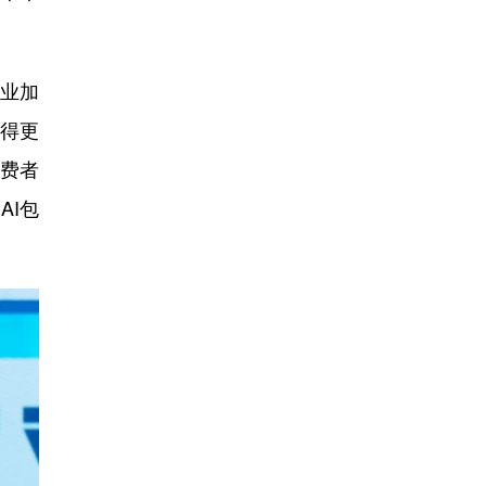
业加
得更
费者
AI包