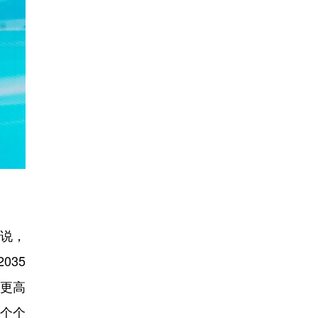
说，
035
是更高
个个