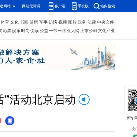
建网站
网站无障碍
客户端
手机版
站内搜索
体育
文化
书画
健康
军事
访谈
视频
图片
政务
法律
中央文件
展
彩票
娱乐
时尚
悦读
公益
一带一路
亚太网
上市公司
文化产业
话”活动北京启动