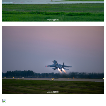
学术中国
乡村振兴
银龄
溯源中国
城市
旅游
能源
会展
彩票
娱乐
时尚
悦读
公益
一带一路
亚太网
上市公司
文化产业
地方频道
北京
天津
河北
山西
辽宁
吉林
上海
江苏
浙江
安徽
福建
江西