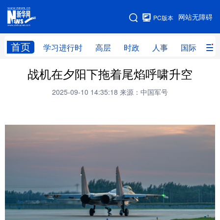
手机版
网站无障碍
PC版本
网站地图
首页
学习进行时
高层
时政
人事
国际
财
战机在夕阳下拖着尾焰呼啸升空
学习进行时
高层
时政
人事
2025-09-10 14:35:18
来源：中国军号
国际
财经
网评
港澳
台湾
思客智库
全球连线
教育
科技
科创
量子
体育
文化
书画
健康
军事
访谈
视频
图片
政务
法律
中央文件
金融
汽车
食品
人居
信息化
数字经济