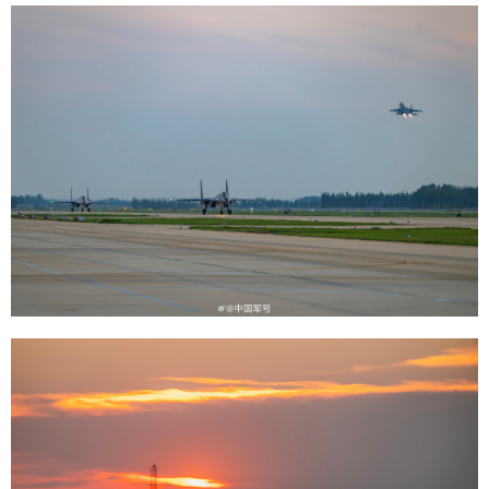
山东
河南
湖北
湖南
广东
广西
海南
重庆
四川
贵州
云南
西藏
陕西
甘肃
青海
宁夏
新疆
内蒙古
黑龙江
多语种频道
English
Español
Français
عربى
Русский язык
日本語
한국어
Deutsch
Português