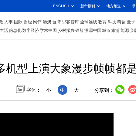
ENGLISH
新华报刊
地方频道
承
政
人事
国际
财经
网评
港澳
台湾
思客智库
全球连线
教育
科技
科创
量子
生活
信息化
数字经济
学术中国
乡村振兴
银龄
溯源中国
城市
旅游
能源
会
多机型上演大象漫步帧帧都
字体：
小
中
大
分享到：