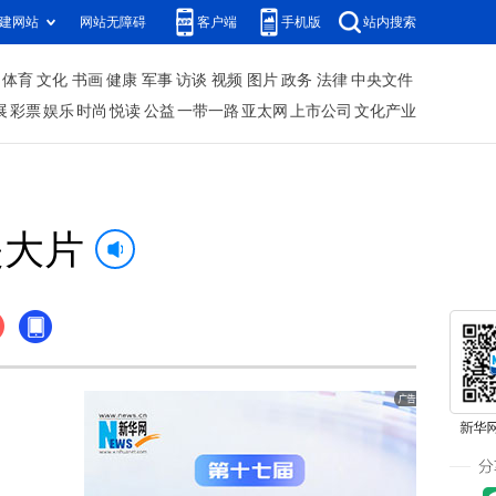
建网站
网站无障碍
客户端
手机版
站内搜索
体育
文化
书画
健康
军事
访谈
视频
图片
政务
法律
中央文件
展
彩票
娱乐
时尚
悦读
公益
一带一路
亚太网
上市公司
文化产业
是大片