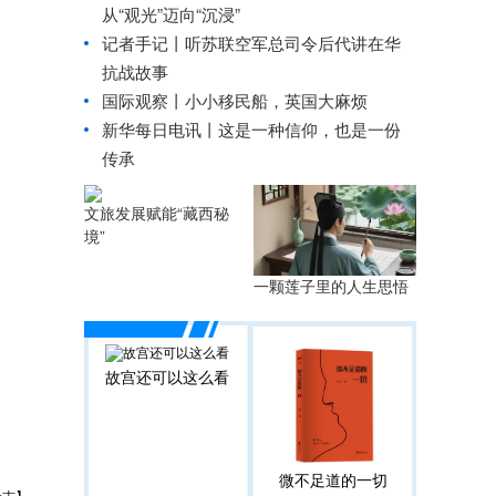
从“观光”迈向“沉浸”
记者手记丨听苏联空军总司令后代讲在华
抗战故事
国际观察丨小小移民船，英国大麻烦
新华每日电讯丨
这是一种信仰，也是一份
传承
文旅发展赋能“藏西秘
境”
一颗莲子里的人生思悟
故宫还可以这么看
微不足道的一切