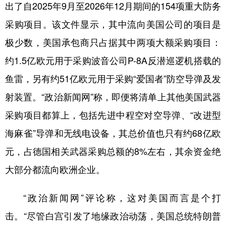
山东
河南
湖北
湖南
出了自2025年9月至2026年12月期间的154项重大防务
采购项目。该文件显示，其中流向美国公司的项目是
广东
广西
海南
重庆
极少数，美国承包商只占据其中两项大额采购项目：
四川
贵州
云南
西藏
约1.5亿欧元用于采购波音公司P-8A反潜巡逻机搭载的
陕西
甘肃
青海
宁夏
鱼雷，另有约51亿欧元用于采购“爱国者”防空导弹及发
新疆
内蒙古
黑龙江
射装置。“政治新闻网”称，即便将清单上其他美国武器
采购项目都算上，包括先进中程空对空导弹、“改进型
多语种频道
海麻雀”导弹和无线电设备，其总价值也只有约68亿欧
English
Español
Français
عربى
元，占德国相关武器采购总额的8%左右，其余资金绝
Русский язык
日本語
한국어
大部分都流向欧洲企业。
Deutsch
Português
“政治新闻网”评论称，这对美国而言是个打
击。“尽管白宫引发了地缘政治动荡，美国总统特朗普