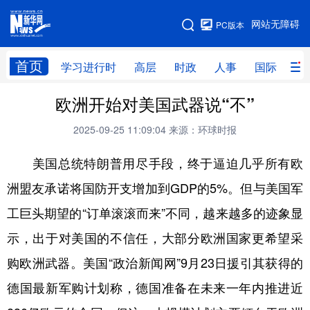
手机版
网站无障碍
PC版本
网站地图
首页
学习进行时
高层
时政
人事
国际
财
欧洲开始对美国武器说“不”
学习进行时
高层
时政
人事
2025-09-25 11:09:04
来源：环球时报
国际
财经
网评
港澳
美国总统特朗普用尽手段，终于逼迫几乎所有欧
台湾
思客智库
全球连线
教育
洲盟友承诺将国防开支增加到GDP的5%。但与美国军
科技
科创
量子
体育
工巨头期望的“订单滚滚而来”不同，越来越多的迹象显
文化
书画
健康
军事
示，出于对美国的不信任，大部分欧洲国家更希望采
访谈
视频
图片
政务
购欧洲武器。美国“政治新闻网”9月23日援引其获得的
法律
中央文件
金融
汽车
德国最新军购计划称，德国准备在未来一年内推进近
食品
人居
信息化
数字经济