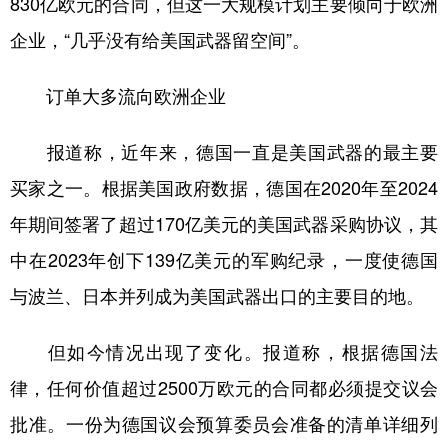
830亿欧元的合同，但这一大规模计划主要倾向于欧洲
企业，“几乎没有给美国武器留空间”。
学术中国
乡村振兴
银龄
溯源中国
城市
旅游
能源
会展
订单大多流向欧洲企业
彩票
娱乐
时尚
悦读
报道称，近年来，德国一直是美国武器的最主要
公益
一带一路
亚太网
上市公司
买家之一。根据美国政府数据，德国在2020年至2024
文化产业
年期间签署了超过170亿美元的美国武器采购协议，其
中在2023年创下139亿美元的军购纪录，一度使德国
地方频道
与波兰、日本并列成为美国武器出口的主要目的地。
北京
天津
河北
山西
但如今情况出现了变化。报道称，根据德国法
辽宁
吉林
上海
江苏
律，任何价值超过2500万欧元的合同都必须提交议会
浙江
安徽
福建
江西
批准。一份为德国议会预算委员会准备的清单详细列