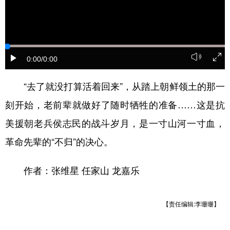
山东
河南
湖北
湖南
广东
广西
海南
重庆
四川
贵州
云南
西藏
0:00
/0:00
陕西
甘肃
青海
宁夏
“去了就没打算活着回来”，从踏上朝鲜领土的那一
新疆
内蒙古
黑龙江
刻开始，老前辈就做好了随时牺牲的准备……这是抗
美援朝老兵侯志民的战斗岁月，是一寸山河一寸血，
多语种频道
革命先辈的“不归”的决心。
English
Español
Français
عربى
作者：张维星 任家山 龙嘉乐
Русский язык
日本語
한국어
Deutsch
Português
【责任编辑:李珊珊】