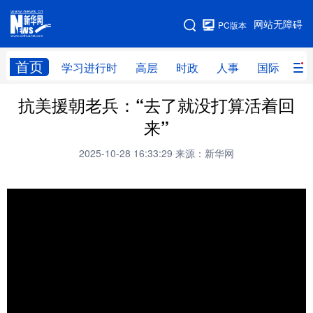
手机版
网站无障碍
PC版本
网站地图
首页
学习进行时
高层
时政
人事
国际
财
抗美援朝老兵：“去了就没打算活着回
学习进行时
高层
时政
人事
来”
国际
财经
网评
港澳
2025-10-28 16:33:29
来源：新华网
台湾
思客智库
全球连线
教育
科技
科创
量子
体育
文化
书画
健康
军事
访谈
视频
图片
政务
法律
中央文件
金融
汽车
食品
人居
信息化
数字经济