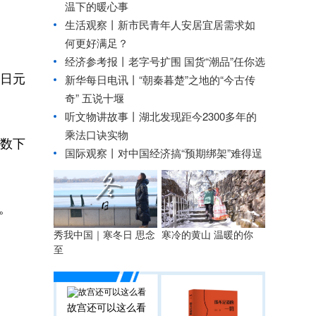
温下的暖心事
生活观察丨新市民青年人安居宜居需求如
何更好满足？
经济参考报丨
老字号扩围 国货“潮品”任你选
、日元
新华每日电讯丨
“朝秦暮楚”之地的“今古传
奇” 五说十堰
听文物讲故事丨湖北发现距今2300多年的
乘法口诀实物
指数下
国际观察丨
对中国经济搞“预期绑架”难得逞
。
秀我中国｜寒冬日 思念
寒冷的黄山 温暖的你
至
故宫还可以这么看