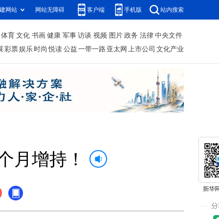
建网站
网站无障碍
客户端
手机版
站内搜索
体育
文化
书画
健康
军事
访谈
视频
图片
政务
法律
中央文件
展
彩票
娱乐
时尚
悦读
公益
一带一路
亚太网
上市公司
文化产业
1个月增持！