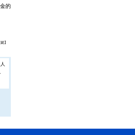
金的
滨妮】
人