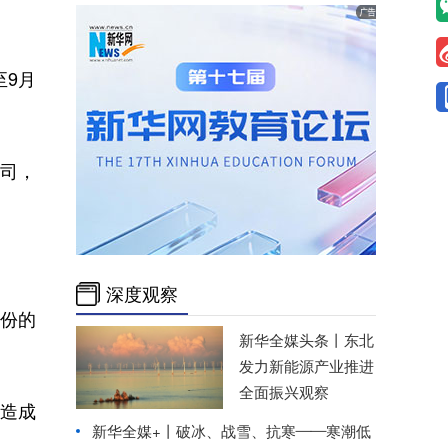
至9月
盎司，
深度观察
月份的
新华全媒头条丨
东北
发力新能源产业推进
全面振兴观察
造成
新华全媒+丨
破冰、战雪、抗寒——寒潮低