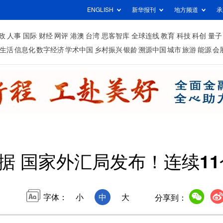
ENGLISH
新华报刊
地方频道
承
政
人事
国际
财经
网评
港澳
台湾
思客智库
全球连线
教育
科技
科创
量子
生活
信息化
数字经济
学术中国
乡村振兴
银龄
溯源中国
城市
旅游
能源
会
据 国家外汇局发布！连续1
字体：
小
中
大
分享到：