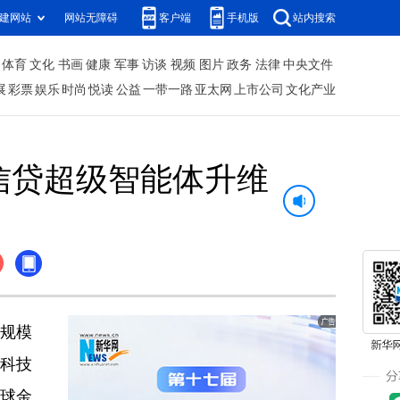
建网站
网站无障碍
客户端
手机版
站内搜索
体育
文化
书画
健康
军事
访谈
视频
图片
政务
法律
中央文件
展
彩票
娱乐
时尚
悦读
公益
一带一路
亚太网
上市公司
文化产业
技信贷超级智能体升维
球规模
富科技
全球金