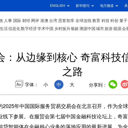
ENGLISH
新华报刊
地方频道
承
政
人事
国际
财经
网评
港澳
台湾
思客智库
全球连线
教育
科技
科创
量子
生活
信息化
数字经济
学术中国
乡村振兴
银龄
溯源中国
城市
旅游
能源
会
贸会：从边缘到核心 奇富科
之路
字体：
小
中
大
分享到：
题的2025年中国国际服务贸易交易会在北京召开，作为全
企业线下参展。在服贸会第七届中国金融科技论坛上，奇
，信贷智能体在金融核心业务的落地应用的最新进展，为