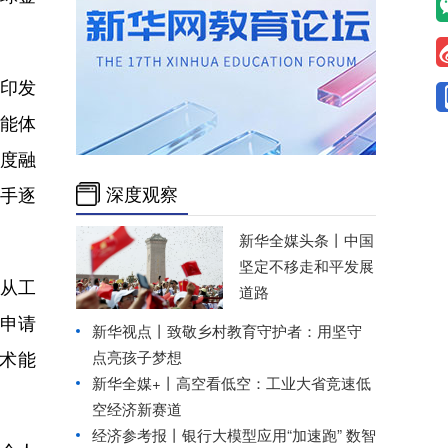
院印发
智能体
深度融
深度观察
入手逐
新华全媒头条丨
中国
坚定不移走和平发展
I从工
道路
前申请
新华视点丨
致敬乡村教育守护者：用坚守
点亮孩子梦想
术能
新华全媒+丨
高空看低空：工业大省竞速低
空经济新赛道
经济参考报丨
银行大模型应用“加速跑” 数智