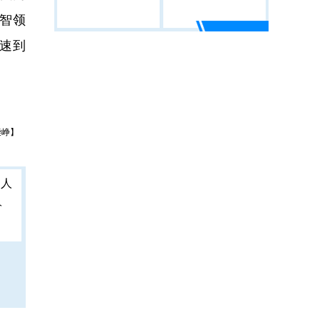
智领
速到
柴峥】
人