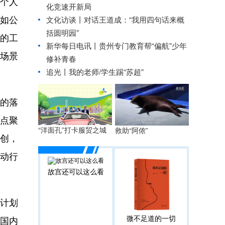
成个人
化竞速开新局
例如公
文化访谈丨对话王道成：“我用四句话来概
括圆明园”
的工
新华每日电讯丨
贵州专门教育帮“偏航”少年
务场景
修补青春
追光丨
我的老师/学生踢“苏超”
能的落
点聚
“洋面孔”打卡服贸之城
救助“阿侬”
创，
动行
故宫还可以这么看
技计划
微不足道的一切
与国内