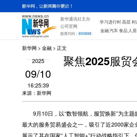
新华通讯社主办
学习进行时
高层
时
公司官网
金融
汽车
食品
人居
股票代码：
603888
新华网
>
金融
> 正文
聚焦2025服
2025
09/10
16:25:39
来源：新华网
9月10日，以“数智领航，服贸焕新”为主
最大的服务贸易盛会之一，吸引了近2000家
展示了其在国家“人工智能+”行动战略指引下