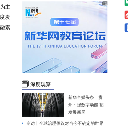
”为主
度发
融素
深度观察
新华全媒头条丨
贵
州：强数字动能 拓
发展新局
专访丨全球治理倡议对当今不确定的世界