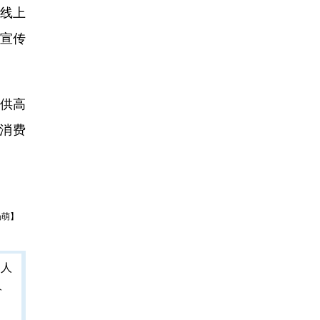
“线上
的宣传
供高
消费
杨萌】
人