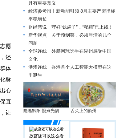
具有重要意义
经济参考报丨
新动能引领 8月主要产需指标
平稳增长
财经慧说丨守好“钱袋子”，“秘籍”已上线！
新华视点丨
关于预制菜，必须厘清的几个
问题
”志愿
全球连线丨
外籍网球选手在湖州感受中国
，还
文化
港澳连线丨
香港首个人工智能大模型在这
群体
里诞生
文化脉
别出心
消保直
隐逸黔阳 慢煮光阴
舌尖上的衢州
费，让
故宫还可以这么看