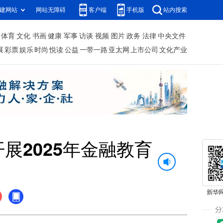
建网站
网站无障碍
客户端
手机版
站内搜索
体育
文化
书画
健康
军事
访谈
视频
图片
政务
法律
中央文件
展
彩票
娱乐
时尚
悦读
公益
一带一路
亚太网
上市公司
文化产业
展2025年金融教育