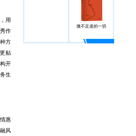
，用
微不足道的一切
优秀作
多种方
碰更贴
机构开
务生
浓情惠
金融风