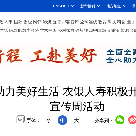
ENGLISH
新华报刊
地方频道
承
政
人事
国际
财经
网评
港澳
台湾
思客智库
全球连线
教育
科技
科创
量子
生活
信息化
数字经济
学术中国
乡村振兴
银龄
溯源中国
城市
旅游
能源
会
助力美好生活 农银人寿积极开
宣传周活动
字体：
小
中
大
分享到：