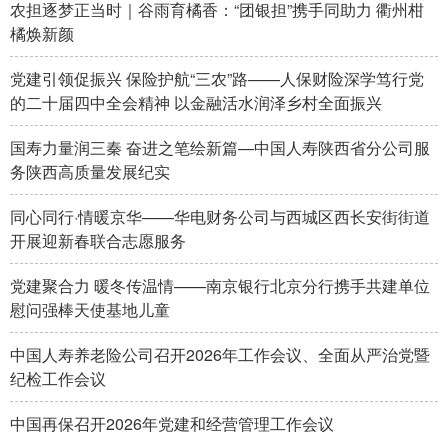
山东
河南
湖北
湖南
农担逐梦正当时｜谷雨育橘香：“团银担”携手同助力 衢州柑
橘焕新颜
广东
广西
海南
重庆
党建引领促振兴 保险护航“三农”路——人保财险深学笃行党
四川
贵州
云南
西藏
的二十届四中全会精神 以金融活水润泽乡村全面振兴
陕西
甘肃
青海
宁夏
国寿力量润三秦 奋进之笔绘新篇—中国人寿陕西省分公司服
务陕西高质量发展纪实
新疆
内蒙古
黑龙江
同心同行·情暖京华——华电财务公司与西城区西长安街街道
开展迎新春联合志愿服务
多语种频道
党建聚合力 暖冬传温情——南京银行北京分行携手共建单位
English
Español
Français
عربى
慰问强棒天使基地儿童
Русский язык
日本語
한국어
中国人寿养老险公司召开2026年工作会议、全面从严治党暨
纪检工作会议
Deutsch
Português
中国再保召开2026年党建和经营管理工作会议