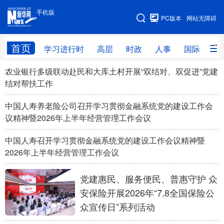
手机版
手机版
PC版本
网站无障碍
网站地图
首页
学习进行时
高层
时政
人事
国际
财
农业银行多级联动赴民和大库土村开展“双结对、双促进”党建
学习进行时
高层
时政
人事
结对帮扶工作
国际
财经
网评
港澳
中国人寿养老险公司召开学习贯彻金融系统党的建设工作会
议精神暨2026年上半年经营管理工作会议
台湾
思客智库
全球连线
教育
科技
科创
量子
体育
中国人寿召开学习贯彻金融系统党的建设工作会议精神暨
2026年上半年经营管理工作会议
文化
书画
健康
军事
党建惠民、服务便民、普惠守护 众
访谈
视频
图片
政务
安保险开展2026年“7.8全国保险公
法律
中央文件
金融
汽车
众宣传日”系列活动
食品
人居
信息化
数字经济