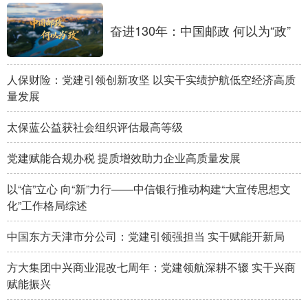
学术中国
乡村振兴
银龄
溯源中国
奋进130年：中国邮政 何以为“政”
城市
旅游
能源
会展
人保财险：党建引领创新攻坚 以实干实绩护航低空经济高质
彩票
娱乐
时尚
悦读
量发展
公益
一带一路
亚太网
上市公司
太保蓝公益获社会组织评估最高等级
文化产业
党建赋能合规办税 提质增效助力企业高质量发展
以“信”立心 向“新”力行——中信银行推动构建“大宣传思想文
地方频道
化”工作格局综述
北京
天津
河北
山西
中国东方天津市分公司：党建引领强担当 实干赋能开新局
辽宁
吉林
上海
江苏
方大集团中兴商业混改七周年：党建领航深耕不辍 实干兴商
赋能振兴
浙江
安徽
福建
江西