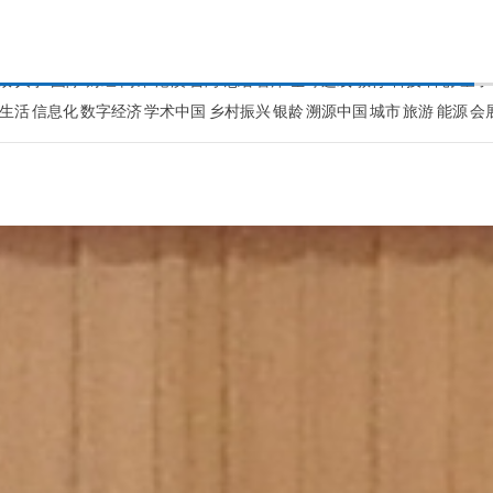
ENGLISH
新华报刊
地方频道
承
政
人事
国际
财经
网评
港澳
台湾
思客智库
全球连线
教育
科技
科创
量子
生活
信息化
数字经济
学术中国
乡村振兴
银龄
溯源中国
城市
旅游
能源
会