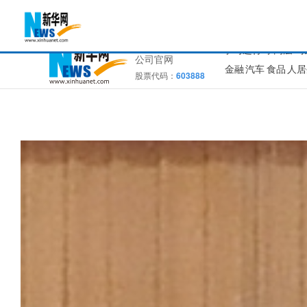
新华通讯社主办
学习进行时
高层
时
公司官网
金融
汽车
食品
人居
股票代码：
603888