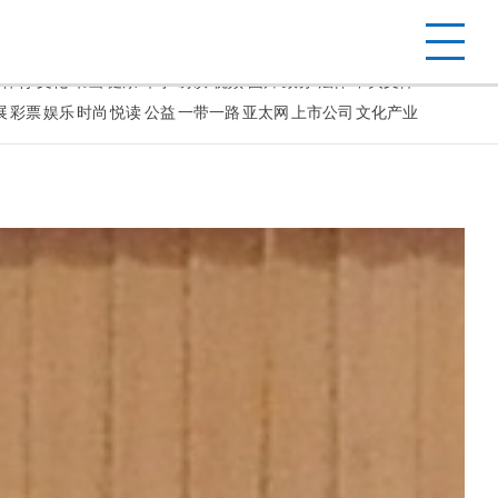
建网站
网站无障碍
客户端
手机版
站内搜索
体育
文化
书画
健康
军事
访谈
视频
图片
政务
法律
中央文件
展
彩票
娱乐
时尚
悦读
公益
一带一路
亚太网
上市公司
文化产业