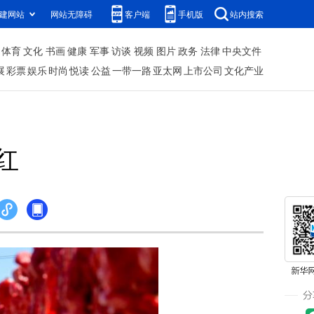
建网站
网站无障碍
客户端
手机版
站内搜索
体育
文化
书画
健康
军事
访谈
视频
图片
政务
法律
中央文件
展
彩票
娱乐
时尚
悦读
公益
一带一路
亚太网
上市公司
文化产业
红