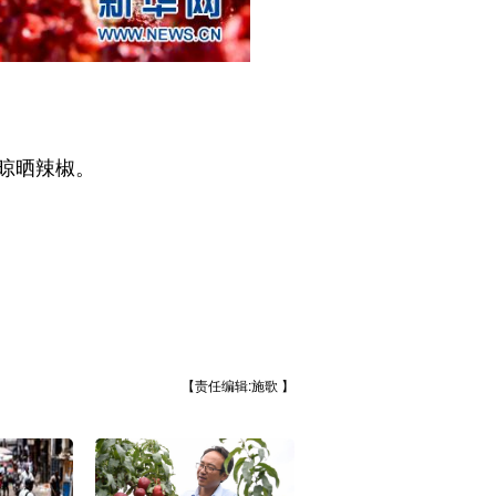
晾晒辣椒。
【责任编辑:施歌 】