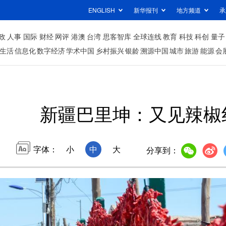
ENGLISH
新华报刊
地方频道
承
政
人事
国际
财经
网评
港澳
台湾
思客智库
全球连线
教育
科技
科创
量子
生活
信息化
数字经济
学术中国
乡村振兴
银龄
溯源中国
城市
旅游
能源
会
新疆巴里坤：又见辣椒
字体：
小
中
大
分享到：