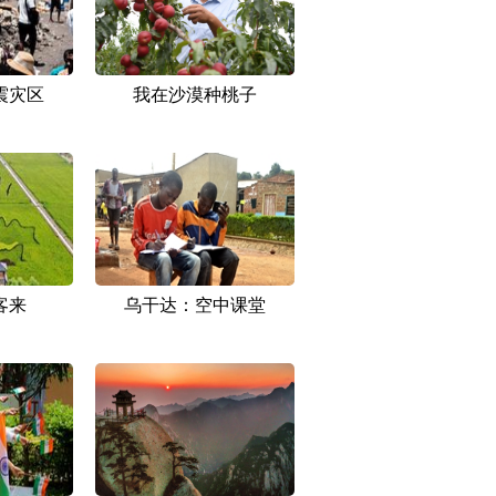
震灾区
我在沙漠种桃子
客来
乌干达：空中课堂