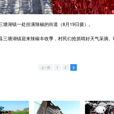
湖镇一处挂满辣椒的街道（8月19日摄）。
三塘湖镇迎来辣椒丰收季，村民们抢抓晴好天气采摘、
上一页
1
2
3