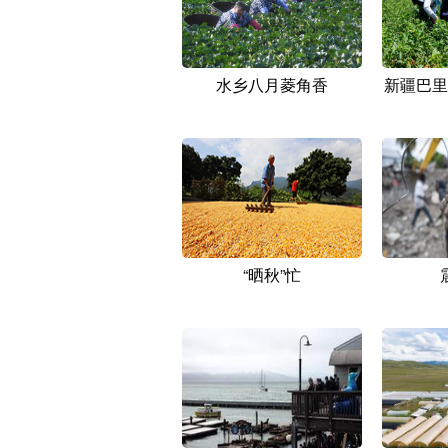
水乡八月菱角香
新疆巴里
“晒秋”忙