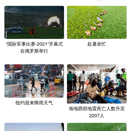
山东
河南
湖北
湖南
广东
广西
海南
重庆
四川
贵州
云南
西藏
陕西
甘肃
青海
宁夏
“国际军事比赛-2021”开幕式
处暑农忙
在俄罗斯举行
新疆
内蒙古
黑龙江
多语种频道
English
Español
Français
عربى
Русский язык
日本語
한국어
纽约迎来降雨天气
海地西部地震死亡人数升至
Deutsch
Português
2207人