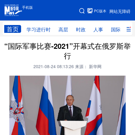
手机版
手机版
PC版本
网站无障碍
网站地图
首页
学习进行时
高层
时政
人事
国际
财
“国际军事比赛-2021”开幕式在俄罗斯举
学习进行时
高层
时政
人事
行
国际
财经
网评
港澳
2021-08-24 08:13:26
来源： 新华网
台湾
思客智库
全球连线
教育
科技
科创
量子
体育
文化
书画
健康
军事
访谈
视频
图片
政务
法律
中央文件
金融
汽车
食品
人居
信息化
数字经济