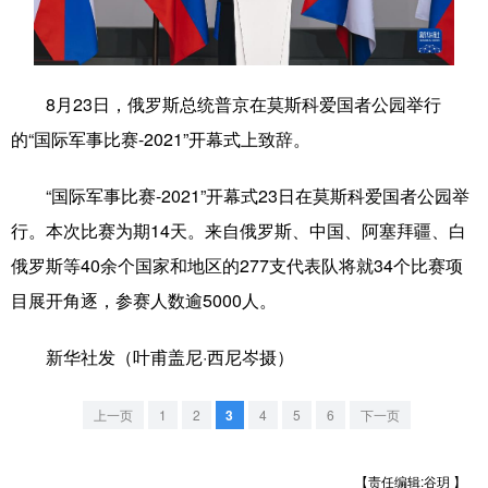
学术中国
乡村振兴
银龄
溯源中国
城市
旅游
能源
会展
8月23日，俄罗斯总统普京在莫斯科爱国者公园举行
彩票
娱乐
时尚
悦读
的“国际军事比赛-2021”开幕式上致辞。
公益
一带一路
亚太网
上市公司
“国际军事比赛-2021”开幕式23日在莫斯科爱国者公园举
文化产业
行。本次比赛为期14天。来自俄罗斯、中国、阿塞拜疆、白
俄罗斯等40余个国家和地区的277支代表队将就34个比赛项
目展开角逐，参赛人数逾5000人。
地方频道
新华社发（叶甫盖尼·西尼岑摄）
北京
天津
河北
山西
辽宁
吉林
上海
江苏
上一页
1
2
3
4
5
6
下一页
浙江
安徽
福建
江西
【责任编辑:谷玥 】