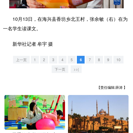
学术中国
乡村振兴
银龄
溯源中国
10月13日，在海兴县香坊乡北王村，张余敏（右）在为
城市
旅游
能源
会展
一名学生读课文。
彩票
娱乐
时尚
悦读
新华社记者 牟宇 摄
公益
一带一路
亚太网
上市公司
上一页
1
2
3
4
5
6
7
8
9
10
文化产业
下一页
>>|
地方频道
【责任编辑:薛涛 】
北京
天津
河北
山西
辽宁
吉林
上海
江苏
浙江
安徽
福建
江西