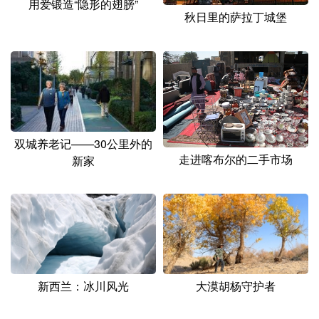
用爱锻造“隐形的翅膀”
山东
河南
湖北
湖南
秋日里的萨拉丁城堡
广东
广西
海南
重庆
四川
贵州
云南
西藏
陕西
甘肃
青海
宁夏
新疆
内蒙古
黑龙江
双城养老记——30公里外的
走进喀布尔的二手市场
新家
多语种频道
English
Español
Français
عربى
Русский язык
日本語
한국어
Deutsch
Português
新西兰：冰川风光
大漠胡杨守护者