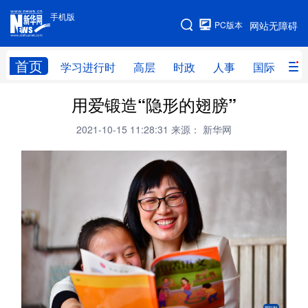
手机版
手机版
PC版本
网站无障碍
网站地图
首页
学习进行时
高层
时政
人事
国际
财
用爱锻造“隐形的翅膀”
学习进行时
高层
时政
人事
2021-10-15 11:28:31
来源： 新华网
国际
财经
网评
港澳
台湾
思客智库
全球连线
教育
科技
科创
量子
体育
文化
书画
健康
军事
访谈
视频
图片
政务
法律
中央文件
金融
汽车
食品
人居
信息化
数字经济