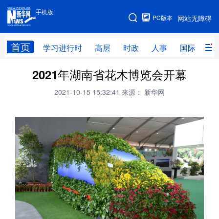
手机版
手机版
PC版本
网站无障碍
网站地图
首页
学习进行时
高层
时政
人事
国际
财
2021年湖南省花木博览会开幕
学习进行时
高层
时政
人事
2021-10-15 15:32:41
来源： 新华网
国际
财经
网评
港澳
台湾
思客智库
全球连线
教育
科技
科创
量子
体育
文化
书画
健康
军事
访谈
视频
图片
政务
法律
中央文件
金融
汽车
食品
人居
信息化
数字经济