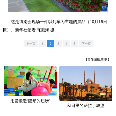
学术中国
乡村振兴
银龄
溯源中国
城市
旅游
能源
会展
这是博览会现场一件以列车为主题的展品（10月15日
摄）。新华社记者 陈振海 摄
彩票
娱乐
时尚
悦读
公益
一带一路
亚太网
上市公司
上一页
1
2
3
4
5
下一页
文化产业
【责任编辑:焦鹏 】
地方频道
北京
天津
河北
山西
辽宁
吉林
上海
江苏
用爱锻造“隐形的翅膀”
秋日里的萨拉丁城堡
浙江
安徽
福建
江西