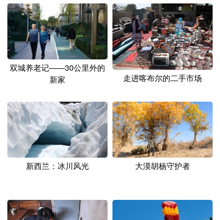
山东
河南
湖北
湖南
广东
广西
海南
重庆
四川
贵州
云南
西藏
陕西
甘肃
青海
宁夏
双城养老记——30公里外的
走进喀布尔的二手市场
新家
新疆
内蒙古
黑龙江
多语种频道
English
Español
Français
عربى
新西兰：冰川风光
大漠胡杨守护者
Русский язык
日本語
한국어
Deutsch
Português