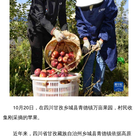
学术中国
乡村振兴
银龄
溯源中国
城市
旅游
能源
会展
彩票
娱乐
时尚
悦读
公益
一带一路
亚太网
上市公司
文化产业
地方频道
北京
天津
河北
山西
10月20日，在四川甘孜乡城县青德镇万亩果园，村民收
辽宁
吉林
上海
江苏
集刚采摘的苹果。
浙江
安徽
福建
江西
近年来，四川省甘孜藏族自治州乡城县青德镇依据高原