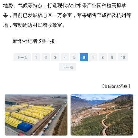
山东
河南
湖北
湖南
地势、气候等特点，打造现代农业水果产业园种植高原苹
果，目前已发展核心区一万余亩，苹果销售至成都及杭州等
广东
广西
海南
重庆
地，带动周边村民增收致富。
四川
贵州
云南
西藏
新华社记者 刘坤 摄
陕西
甘肃
青海
宁夏
新疆
内蒙古
黑龙江
上一页
1
2
3
4
5
6
7
8
9
10
下一页
多语种频道
【责任编辑:冯粒 】
English
Español
Français
عربى
Русский язык
日本語
한국어
Deutsch
Português