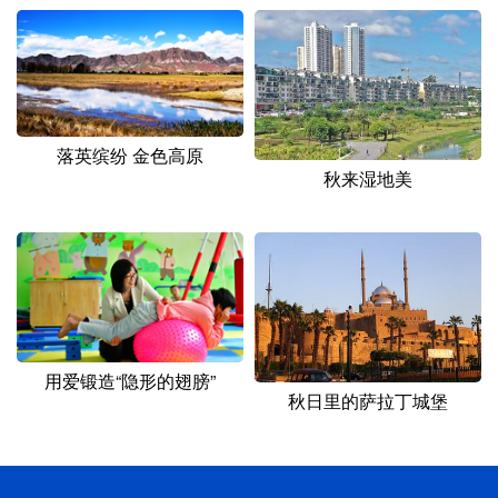
落英缤纷 金色高原
秋来湿地美
用爱锻造“隐形的翅膀”
秋日里的萨拉丁城堡