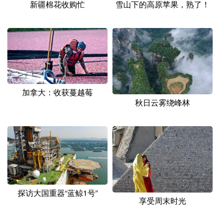
新疆棉花收购忙
雪山下的高原苹果，熟了！
加拿大：收获蔓越莓
秋日云雾绕峰林
探访大国重器“蓝鲸1号”
享受周末时光