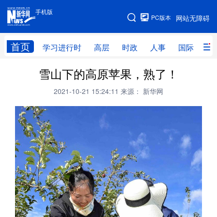
手机版
手机版
PC版本
网站无障碍
网站地图
首页
学习进行时
高层
时政
人事
国际
财
雪山下的高原苹果，熟了！
学习进行时
高层
时政
人事
2021-10-21 15:24:11
来源： 新华网
国际
财经
网评
港澳
台湾
思客智库
全球连线
教育
科技
科创
量子
体育
文化
书画
健康
军事
访谈
视频
图片
政务
法律
中央文件
金融
汽车
食品
人居
信息化
数字经济