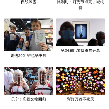
夜战风雪
比利时：灯光节点亮古城根
特
第24届巴黎摄影展开幕
走进2021维也纳书展
贝宁：庆祝文物回归
彩灯万盏不夜天