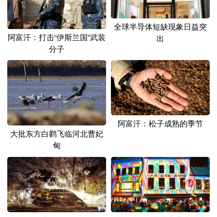
山东
河南
湖北
湖南
广东
广西
海南
重庆
全球半导体短缺现象日益突
阿富汗：打击“伊斯兰国”武装
出
四川
贵州
云南
西藏
分子
陕西
甘肃
青海
宁夏
新疆
内蒙古
黑龙江
多语种频道
阿富汗：松子成熟的季节
大批东方白鹳飞临河北曹妃
English
Español
Français
عربى
甸
Русский язык
日本語
한국어
Deutsch
Português