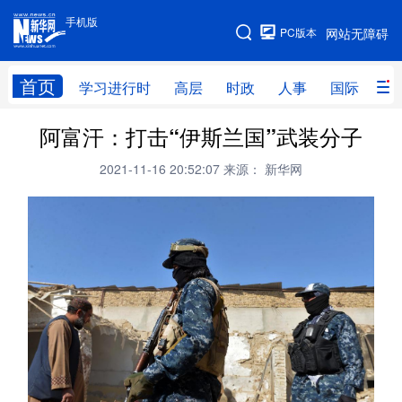
手机版
手机版
PC版本
网站无障碍
网站地图
首页
学习进行时
高层
时政
人事
国际
财
阿富汗：打击“伊斯兰国”武装分子
学习进行时
高层
时政
人事
2021-11-16 20:52:07
来源： 新华网
国际
财经
网评
港澳
台湾
思客智库
全球连线
教育
科技
科创
量子
体育
文化
书画
健康
军事
访谈
视频
图片
政务
法律
中央文件
金融
汽车
食品
人居
信息化
数字经济