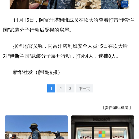
学术中国
乡村振兴
银龄
溯源中国
11月15日，阿富汗塔利班成员在坎大哈查看打击“伊斯兰
城市
旅游
能源
会展
国”武装分子行动后受损的房屋。
彩票
娱乐
时尚
悦读
据当地官员称，阿富汗塔利班安全人员15日在坎大哈
公益
一带一路
亚太网
上市公司
对“伊斯兰国”武装分子展开行动，打死4人，逮捕8人。
文化产业
新华社发（萨瑙拉摄）
地方频道
1
2
3
下一页
北京
天津
河北
山西
【责任编辑:成岚 】
辽宁
吉林
上海
江苏
浙江
安徽
福建
江西