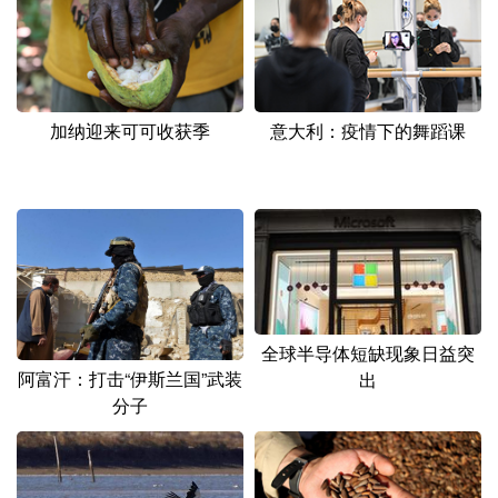
山东
河南
湖北
湖南
广东
广西
海南
重庆
四川
贵州
云南
西藏
加纳迎来可可收获季
意大利：疫情下的舞蹈课
陕西
甘肃
青海
宁夏
新疆
内蒙古
黑龙江
多语种频道
English
Español
Français
عربى
全球半导体短缺现象日益突
Русский язык
日本語
한국어
阿富汗：打击“伊斯兰国”武装
出
分子
Deutsch
Português