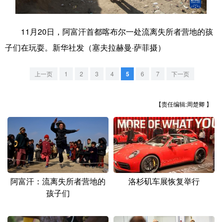
学术中国
乡村振兴
银龄
溯源中国
11月20日，阿富汗首都喀布尔一处流离失所者营地的孩
城市
旅游
能源
会展
子们在玩耍。新华社发（塞夫拉赫曼·萨菲摄）
彩票
娱乐
时尚
悦读
上一页
1
2
3
4
5
6
7
下一页
公益
一带一路
亚太网
上市公司
文化产业
【责任编辑:周楚卿 】
地方频道
北京
天津
河北
山西
阿富汗：流离失所者营地的
洛杉矶车展恢复举行
辽宁
吉林
上海
江苏
孩子们
浙江
安徽
福建
江西