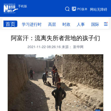
手机版
手机版
PC版本
网站无障碍
网站地图
首页
学习进行时
高层
时政
人事
国际
财
阿富汗：流离失所者营地的孩子们
学习进行时
高层
时政
人事
2021-11-22 08:26:16
来源： 新华网
国际
财经
网评
港澳
台湾
思客智库
全球连线
教育
科技
科创
量子
体育
文化
书画
健康
军事
访谈
视频
图片
政务
法律
中央文件
金融
汽车
食品
人居
信息化
数字经济