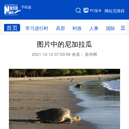
手机版
手机版
PC版本
网站无障碍
网站地图
首页
学习进行时
高层
时政
人事
国际
财
图片中的尼加拉瓜
学习进行时
高层
时政
人事
2021-12-12 07:53:59
来源： 新华网
国际
财经
网评
港澳
台湾
思客智库
全球连线
教育
科技
科创
量子
体育
文化
书画
健康
军事
访谈
视频
图片
政务
法律
中央文件
金融
汽车
食品
人居
信息化
数字经济