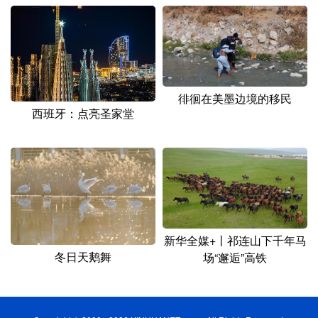
徘徊在美墨边境的移民
西班牙：点亮圣家堂
新华全媒+丨祁连山下千年马
冬日天鹅舞
场“邂逅”高铁