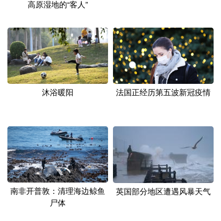
山东
河南
湖北
湖南
高原湿地的“客人”
广东
广西
海南
重庆
四川
贵州
云南
西藏
陕西
甘肃
青海
宁夏
新疆
内蒙古
黑龙江
沐浴暖阳
法国正经历第五波新冠疫情
多语种频道
English
Español
Français
عربى
Русский язык
日本語
한국어
Deutsch
Português
南非开普敦：清理海边鲸鱼
英国部分地区遭遇风暴天气
尸体