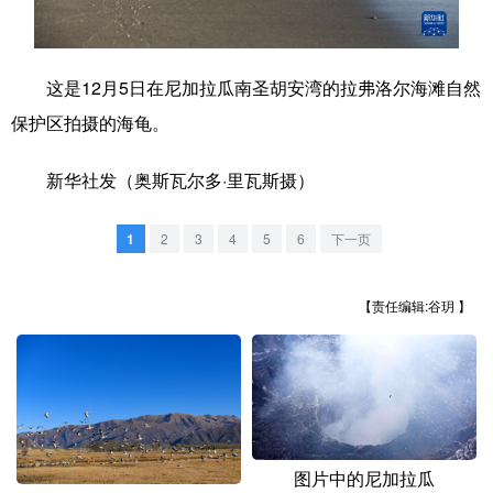
学术中国
乡村振兴
银龄
溯源中国
这是12月5日在尼加拉瓜南圣胡安湾的拉弗洛尔海滩自然
城市
旅游
能源
会展
保护区拍摄的海龟。
彩票
娱乐
时尚
悦读
新华社发（奥斯瓦尔多·里瓦斯摄）
公益
一带一路
亚太网
上市公司
文化产业
1
2
3
4
5
6
下一页
【责任编辑:谷玥 】
地方频道
北京
天津
河北
山西
辽宁
吉林
上海
江苏
浙江
安徽
福建
江西
图片中的尼加拉瓜