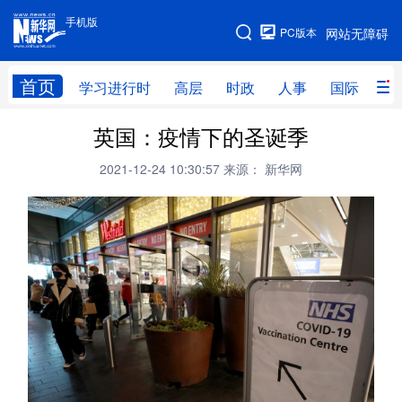
手机版
手机版
PC版本
网站无障碍
网站地图
首页
学习进行时
高层
时政
人事
国际
财
英国：疫情下的圣诞季
学习进行时
高层
时政
人事
2021-12-24 10:30:57
来源： 新华网
国际
财经
网评
港澳
台湾
思客智库
全球连线
教育
科技
科创
量子
体育
文化
书画
健康
军事
访谈
视频
图片
政务
法律
中央文件
金融
汽车
食品
人居
信息化
数字经济