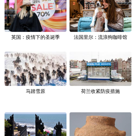
山东
河南
湖北
湖南
广东
广西
海南
重庆
四川
贵州
云南
西藏
英国：疫情下的圣诞季
法国里尔：流浪狗咖啡馆
陕西
甘肃
青海
宁夏
新疆
内蒙古
黑龙江
多语种频道
English
Español
Français
عربى
马踏雪原
荷兰收紧防疫措施
Русский язык
日本語
한국어
Deutsch
Português