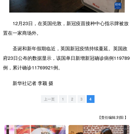
学术中国
乡村振兴
银龄
溯源中国
12月23日，在英国伦敦，新冠疫苗接种中心指示牌被放
城市
旅游
能源
会展
置在一家商场外。
彩票
娱乐
时尚
悦读
圣诞和新年假期临近，英国新冠疫情持续蔓延。英国政
公益
一带一路
亚太网
上市公司
府23日公布的数据显示，该国单日新增新冠确诊病例119789
文化产业
例，累计确诊11769921例。
新华社记者 李颖 摄
地方频道
北京
天津
河北
山西
上一页
1
2
3
4
辽宁
吉林
上海
江苏
【责任编辑:刘阳 】
浙江
安徽
福建
江西