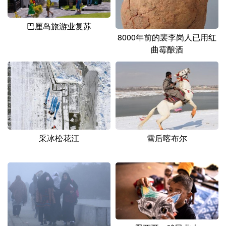
巴厘岛旅游业复苏
8000年前的裴李岗人已用红
曲霉酿酒
雪后喀布尔
采冰松花江