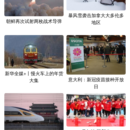
暴风雪袭击加拿大大多伦多
朝鲜再次试射两枚战术导弹
地区
新华全媒+丨慢火车上的年货
意大利：新冠疫苗接种开放
大集
日