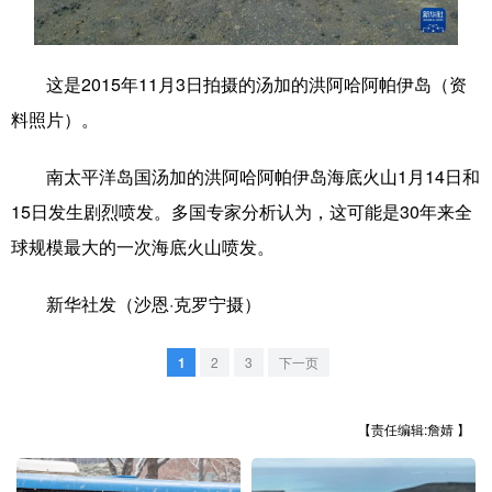
学术中国
乡村振兴
银龄
溯源中国
这是2015年11月3日拍摄的汤加的洪阿哈阿帕伊岛（资
城市
旅游
能源
会展
料照片）。
彩票
娱乐
时尚
悦读
南太平洋岛国汤加的洪阿哈阿帕伊岛海底火山1月14日和
公益
一带一路
亚太网
上市公司
15日发生剧烈喷发。多国专家分析认为，这可能是30年来全
文化产业
球规模最大的一次海底火山喷发。
新华社发（沙恩·克罗宁摄）
地方频道
北京
天津
河北
山西
1
2
3
下一页
辽宁
吉林
上海
江苏
【责任编辑:詹婧 】
浙江
安徽
福建
江西