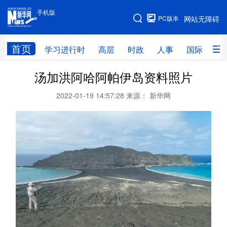
手机版
手机版
PC版本
网站无障碍
网站地图
首页
学习进行时
高层
时政
人事
国际
财
汤加洪阿哈阿帕伊岛资料照片
学习进行时
高层
时政
人事
2022-01-19 14:57:28
来源： 新华网
国际
财经
网评
港澳
台湾
思客智库
全球连线
教育
科技
科创
量子
体育
文化
书画
健康
军事
访谈
视频
图片
政务
法律
中央文件
金融
汽车
食品
人居
信息化
数字经济