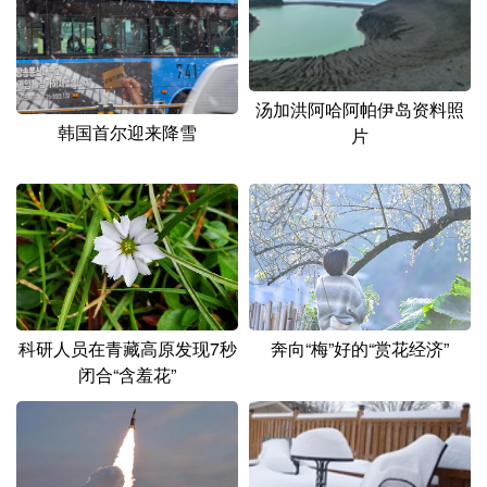
山东
河南
湖北
湖南
广东
广西
海南
重庆
四川
贵州
云南
西藏
汤加洪阿哈阿帕伊岛资料照
韩国首尔迎来降雪
片
陕西
甘肃
青海
宁夏
新疆
内蒙古
黑龙江
多语种频道
English
Español
Français
عربى
科研人员在青藏高原发现7秒
奔向“梅”好的“赏花经济”
Русский язык
日本語
한국어
闭合“含羞花”
Deutsch
Português