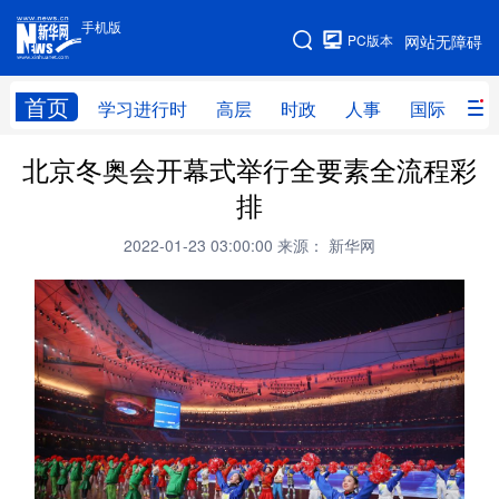
手机版
手机版
PC版本
网站无障碍
网站地图
首页
学习进行时
高层
时政
人事
国际
财
北京冬奥会开幕式举行全要素全流程彩
学习进行时
高层
时政
人事
排
国际
财经
网评
港澳
2022-01-23 03:00:00
来源： 新华网
台湾
思客智库
全球连线
教育
科技
科创
量子
体育
文化
书画
健康
军事
访谈
视频
图片
政务
法律
中央文件
金融
汽车
食品
人居
信息化
数字经济