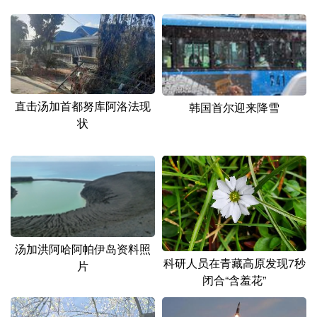
山东
河南
湖北
湖南
广东
广西
海南
重庆
四川
贵州
云南
西藏
陕西
甘肃
青海
宁夏
直击汤加首都努库阿洛法现
韩国首尔迎来降雪
状
新疆
内蒙古
黑龙江
多语种频道
English
Español
Français
عربى
Русский язык
日本語
한국어
汤加洪阿哈阿帕伊岛资料照
科研人员在青藏高原发现7秒
片
Deutsch
Português
闭合“含羞花”