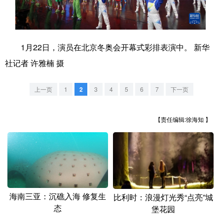
学术中国
乡村振兴
银龄
溯源中国
城市
旅游
能源
会展
1月22日，演员在北京冬奥会开幕式彩排表演中。 新华
彩票
娱乐
时尚
悦读
社记者 许雅楠 摄
公益
一带一路
亚太网
上市公司
上一页
1
2
3
4
5
6
7
下一页
文化产业
【责任编辑:徐海知 】
地方频道
北京
天津
河北
山西
辽宁
吉林
上海
江苏
海南三亚：沉礁入海 修复生
比利时：浪漫灯光秀“点亮”城
浙江
安徽
福建
江西
态
堡花园