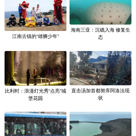
海南三亚：沉礁入海 修复生
江南古镇的“雄狮少年”
态
直击汤加首都努库阿洛法现
比利时：浪漫灯光秀“点亮”城
状
堡花园