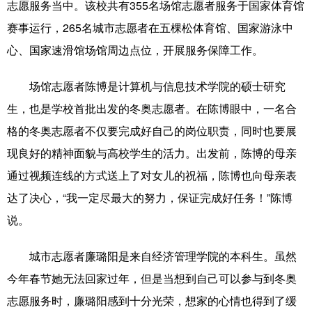
志愿服务当中。该校共有355名场馆志愿者服务于国家体育馆
山东
河南
湖北
湖南
赛事运行，265名城市志愿者在五棵松体育馆、国家游泳中
广东
广西
海南
重庆
心、国家速滑馆场馆周边点位，开展服务保障工作。
四川
贵州
云南
西藏
场馆志愿者陈博是计算机与信息技术学院的硕士研究
陕西
甘肃
青海
宁夏
生，也是学校首批出发的冬奥志愿者。在陈博眼中，一名合
新疆
内蒙古
黑龙江
格的冬奥志愿者不仅要完成好自己的岗位职责，同时也要展
现良好的精神面貌与高校学生的活力。出发前，陈博的母亲
多语种频道
通过视频连线的方式送上了对女儿的祝福，陈博也向母亲表
达了决心，“我一定尽最大的努力，保证完成好任务！”陈博
English
Español
Français
عربى
说。
Русский язык
日本語
한국어
城市志愿者廉璐阳是来自经济管理学院的本科生。虽然
Deutsch
Português
今年春节她无法回家过年，但是当想到自己可以参与到冬奥
志愿服务时，廉璐阳感到十分光荣，想家的心情也得到了缓