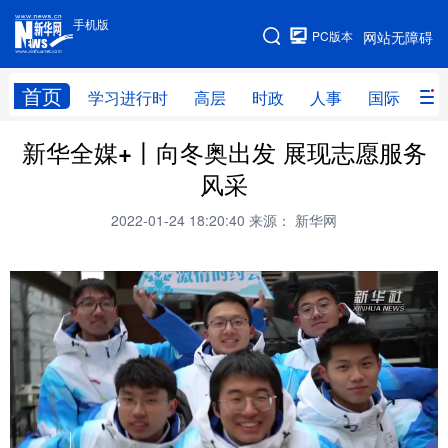
手机版
手机版
PC版本
网站无障碍
网站地图
首页
学习进行时
高层
时政
人事
国际
财
新华全媒+丨向冬奥出发 展现志愿服务
学习进行时
高层
时政
人事
风采
国际
财经
网评
港澳
2022-01-24 18:20:40
来源： 新华网
台湾
思客智库
全球连线
教育
科技
科创
量子
体育
文化
书画
健康
军事
访谈
视频
图片
政务
法律
中央文件
金融
汽车
食品
人居
信息化
数字经济