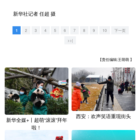
新华社记者 任超 摄
1
2
3
4
5
6
7
8
9
10
下一页
>>|
【责任编辑:王萌萌 】
西安：欢声笑语重现街头
新华全媒+丨超萌“滚滚”拜年
啦！