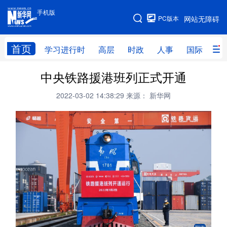
手机版
手机版
PC版本
网站无障碍
网站地图
首页
学习进行时
高层
时政
人事
国际
财
中央铁路援港班列正式开通
学习进行时
高层
时政
人事
2022-03-02 14:38:29
来源： 新华网
国际
财经
网评
港澳
台湾
思客智库
全球连线
教育
科技
科创
量子
体育
文化
书画
健康
军事
访谈
视频
图片
政务
法律
中央文件
金融
汽车
食品
人居
信息化
数字经济