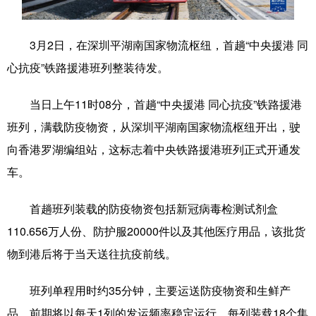
学术中国
乡村振兴
银龄
溯源中国
3月2日，在深圳平湖南国家物流枢纽，首趟“中央援港 同
城市
旅游
能源
会展
心抗疫”铁路援港班列整装待发。
彩票
娱乐
时尚
悦读
当日上午11时08分，首趟“中央援港 同心抗疫”铁路援港
公益
一带一路
亚太网
上市公司
班列，满载防疫物资，从深圳平湖南国家物流枢纽开出，驶
文化产业
向香港罗湖编组站，这标志着中央铁路援港班列正式开通发
车。
地方频道
首趟班列装载的防疫物资包括新冠病毒检测试剂盒
110.656万人份、防护服20000件以及其他医疗用品，该批货
北京
天津
河北
山西
物到港后将于当天送往抗疫前线。
辽宁
吉林
上海
江苏
班列单程用时约35分钟，主要运送防疫物资和生鲜产
浙江
安徽
福建
江西
品，前期将以每天1列的发运频率稳定运行，每列装载18个集