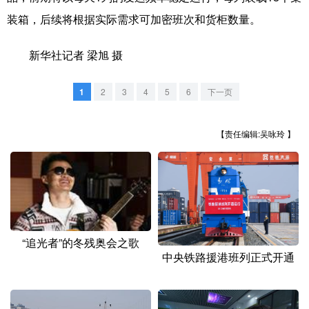
山东
河南
湖北
湖南
装箱，后续将根据实际需求可加密班次和货柜数量。
广东
广西
海南
重庆
新华社记者 梁旭 摄
四川
贵州
云南
西藏
陕西
甘肃
青海
宁夏
1
2
3
4
5
6
下一页
新疆
内蒙古
黑龙江
【责任编辑:吴咏玲 】
多语种频道
English
Español
Français
عربى
Русский язык
日本語
한국어
“追光者”的冬残奥会之歌
中央铁路援港班列正式开通
Deutsch
Português