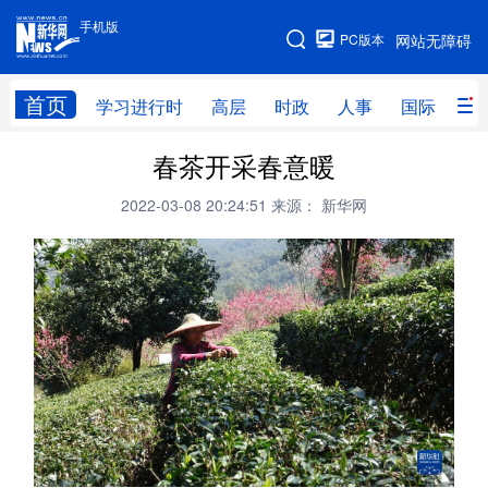
手机版
手机版
PC版本
网站无障碍
网站地图
首页
学习进行时
高层
时政
人事
国际
财
春茶开采春意暖
学习进行时
高层
时政
人事
2022-03-08 20:24:51
来源： 新华网
国际
财经
网评
港澳
台湾
思客智库
全球连线
教育
科技
科创
量子
体育
文化
书画
健康
军事
访谈
视频
图片
政务
法律
中央文件
金融
汽车
食品
人居
信息化
数字经济