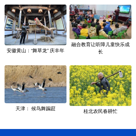
融合教育让听障儿童快乐成
安徽黄山：“舞草龙” 庆丰年
长
天津： 候鸟舞蹁跹
桂北农民春耕忙