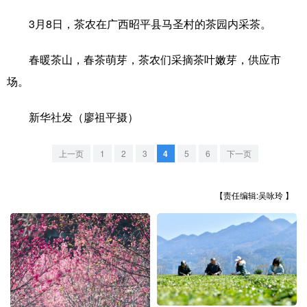
3月8日，茶农在广西昭平县马圣村的茶园内采茶。
学术中国
乡村振兴
银龄
溯源中国
城市
旅游
能源
会展
春暖茶山，春茶萌芽，茶农们采摘茶叶嫩芽，供应市
场。
彩票
娱乐
时尚
悦读
公益
一带一路
亚太网
上市公司
新华社发（廖祖平摄）
文化产业
上一页
1
2
3
4
5
6
下一页
地方频道
【责任编辑:吴咏玲 】
北京
天津
河北
山西
辽宁
吉林
上海
江苏
浙江
安徽
福建
江西