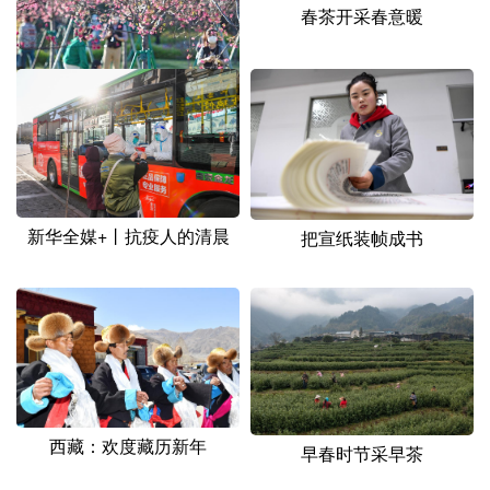
山东
河南
湖北
湖南
春茶开采春意暖
广东
广西
海南
重庆
四川
贵州
云南
西藏
陕西
甘肃
青海
宁夏
新疆
内蒙古
黑龙江
澳门：樱花绽放
新华全媒+丨抗疫人的清晨
把宣纸装帧成书
多语种频道
English
Español
Français
عربى
Русский язык
日本語
한국어
Deutsch
Português
西藏：欢度藏历新年
早春时节采早茶