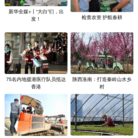
新华全媒+丨“大白”们，出
检查农资 护航春耕
发！
75名内地援港医疗队员抵达
陕西洛南：打造秦岭山水乡
香港
村