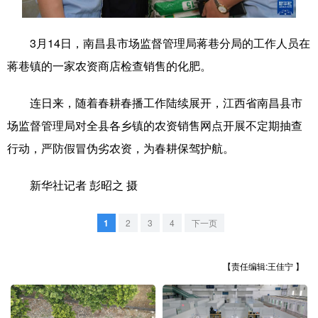
学术中国
乡村振兴
银龄
溯源中国
3月14日，南昌县市场监督管理局蒋巷分局的工作人员在
城市
旅游
能源
会展
蒋巷镇的一家农资商店检查销售的化肥。
彩票
娱乐
时尚
悦读
连日来，随着春耕春播工作陆续展开，江西省南昌县市
公益
一带一路
亚太网
上市公司
场监督管理局对全县各乡镇的农资销售网点开展不定期抽查
行动，严防假冒伪劣农资，为春耕保驾护航。
文化产业
新华社记者 彭昭之 摄
地方频道
1
2
3
4
下一页
北京
天津
河北
山西
辽宁
吉林
上海
江苏
【责任编辑:王佳宁 】
浙江
安徽
福建
江西