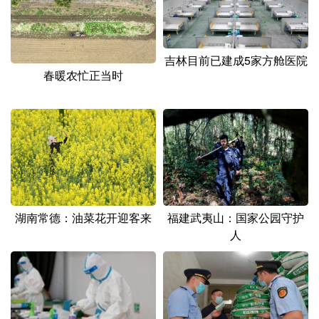
山东
河南
湖北
湖南
广东
广西
海南
重庆
吉林目前已建成5家方舱医院
四川
贵州
云南
西藏
春暖农忙正当时
陕西
甘肃
青海
宁夏
新疆
内蒙古
黑龙江
多语种频道
English
Español
Français
عربى
湖南常德：油菜花开迎客来
福建武夷山：国家公园守护
人
Русский язык
日本語
한국어
Deutsch
Português