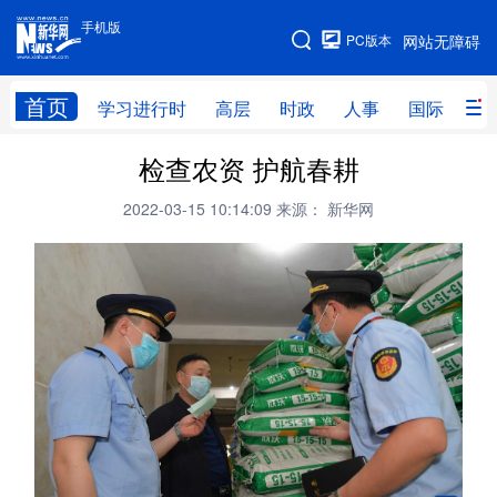
手机版
手机版
PC版本
网站无障碍
网站地图
首页
学习进行时
高层
时政
人事
国际
财
检查农资 护航春耕
学习进行时
高层
时政
人事
2022-03-15 10:14:09
来源： 新华网
国际
财经
网评
港澳
台湾
思客智库
全球连线
教育
科技
科创
量子
体育
文化
书画
健康
军事
访谈
视频
图片
政务
法律
中央文件
金融
汽车
食品
人居
信息化
数字经济