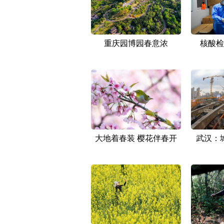
重庆园博园春意浓
核酸检
大地着春装 樱花伴春开
武汉：