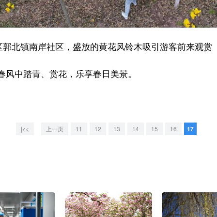
郭北镇南岸社区，盛放的黄花风铃木吸引游客前来观赏
风中踏青、赏花，乐享春日美景。
|<<
上一页
11
12
13
14
15
16
17