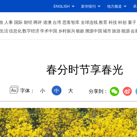
ENGLISH
新华报刊
地方频道
承
政
人事
国际
财经
网评
港澳
台湾
思客智库
全球连线
教育
科技
科创
量子
生活
信息化
数字经济
学术中国
乡村振兴
银龄
溯源中国
城市
旅游
能源
会
春分时节享春光
字体：
小
中
大
分享到：