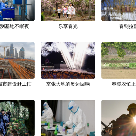
测基地不眠夜
乐享春光
春到拉
城市建设赶工忙
京张大地的奥运回响
春暖农忙正