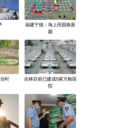
萨
福建宁德：海上田园焕新
颜
当时
吉林目前已建成5家方舱医
院