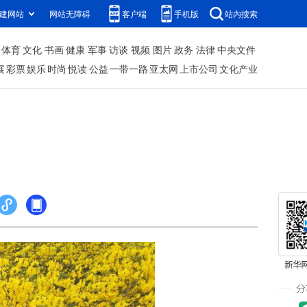
建网站
网站无障碍
客户端
手机版
站内搜索
体育
文化
书画
健康
军事
访谈
视频
图片
政务
法律
中央文件
展
彩票
娱乐
时尚
悦读
公益
一带一路
亚太网
上市公司
文化产业