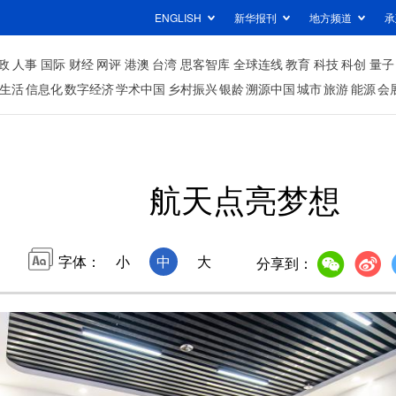
ENGLISH
新华报刊
地方频道
承
政
人事
国际
财经
网评
港澳
台湾
思客智库
全球连线
教育
科技
科创
量子
生活
信息化
数字经济
学术中国
乡村振兴
银龄
溯源中国
城市
旅游
能源
会
航天点亮梦想
字体：
小
中
大
分享到：