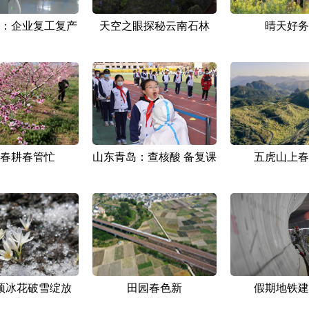
：企业复工复产
天空之眼探秘云南石林
晴天好务
春耕春管忙
山东青岛：查核酸 备复课
五虎山上春
顶冰花破雪绽放
田园春色新
假期地铁建