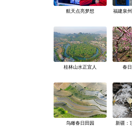
航天点亮梦想
福建泉州
桂林山水正宜人
春日
鸟瞰春日田园
新疆：