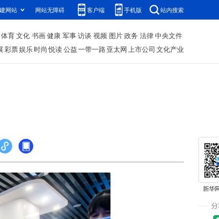
建网站
网站无障碍
客户端
手机版
站内搜索
体育
文化
书画
健康
军事
访谈
视频
图片
政务
法律
中央文件
展
彩票
娱乐
时尚
悦读
公益
一带一路
亚太网
上市公司
文化产业