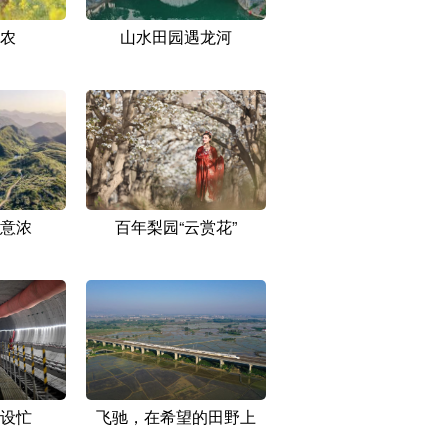
农
山水田园遇龙河
意浓
百年梨园“云赏花”
设忙
飞驰，在希望的田野上