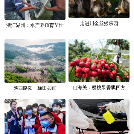
山东
河南
湖北
湖南
广东
广西
海南
重庆
走进川金丝猴乐园
浙江湖州：水产养殖育苗忙
四川
贵州
云南
西藏
陕西
甘肃
青海
宁夏
新疆
内蒙古
黑龙江
多语种频道
山海关：樱桃果香飘四方
陕西略阳：梯田如画
English
Español
Français
عربى
Русский язык
日本語
한국어
Deutsch
Português