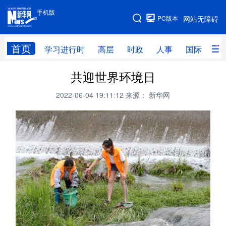
手机版
手机版
PC版本
网站无障碍
网站地图
首页
学习进行时
高层
时政
人事
国际
财
共迎世界环境日
学习进行时
高层
时政
人事
2022-06-04 19:11:12
来源： 新华网
国际
财经
网评
港澳
台湾
思客智库
全球连线
教育
科技
科创
量子
体育
文化
书画
健康
军事
访谈
视频
图片
政务
法律
中央文件
金融
汽车
食品
人居
信息化
数字经济