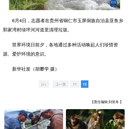
学术中国
乡村振兴
银龄
溯源中国
6月4日，志愿者在贵州省铜仁市玉屏侗族自治县亚鱼乡
城市
旅游
能源
会展
郭家湾村绿坪河河道里清理垃圾。
彩票
娱乐
时尚
悦读
世界环境日前夕，各地通过多种活动唤起人们珍惜资
公益
一带一路
亚太网
上市公司
源、爱护环境的意识。
文化产业
新华社发（胡攀学 摄）
地方频道
|<<
上一页
11
12
北京
天津
河北
山西
【责任编辑:刘笑冬 】
辽宁
吉林
上海
江苏
浙江
安徽
福建
江西