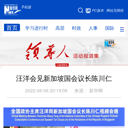
手机版
手机版
PC版本
网站无障碍
网站地图
首页
学习进行时
高层
时政
人事
国际
财
学习进行时
高层
时政
人事
国际
财经
网评
港澳
台湾
思客智库
全球连线
教育
汪洋会见新加坡国会议长陈川仁
科技
科创
量子
体育
2022-06-06 20:19:08
来源：
新华网
文化
书画
健康
军事
访谈
视频
图片
政务
法律
中央文件
金融
汽车
食品
人居
信息化
数字经济