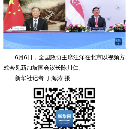
学术中国
乡村振兴
银龄
溯源中国
城市
旅游
能源
会展
彩票
娱乐
时尚
悦读
公益
一带一路
亚太网
上市公司
6月6日，全国政协主席汪洋在北京以视频方
文化产业
式会见新加坡国会议长陈川仁。
新华社记者 丁海涛 摄
地方频道
北京
天津
河北
山西
辽宁
吉林
上海
江苏
浙江
安徽
福建
江西