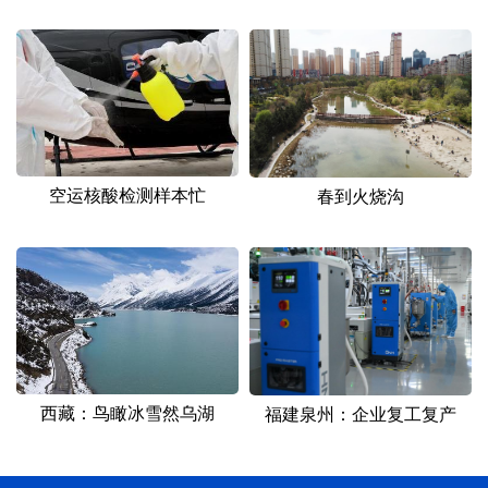
空运核酸检测样本忙
春到火烧沟
西藏：鸟瞰冰雪然乌湖
福建泉州：企业复工复产