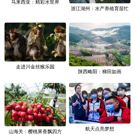
马来西亚：精彩水世界
山东
河南
湖北
湖南
浙江湖州：水产养殖育苗忙
广东
广西
海南
重庆
四川
贵州
云南
西藏
陕西
甘肃
青海
宁夏
新疆
内蒙古
黑龙江
走进川金丝猴乐园
陕西略阳：梯田如画
多语种频道
English
Español
Français
عربى
Русский язык
日本語
한국어
Deutsch
Português
航天点亮梦想
山海关：樱桃果香飘四方