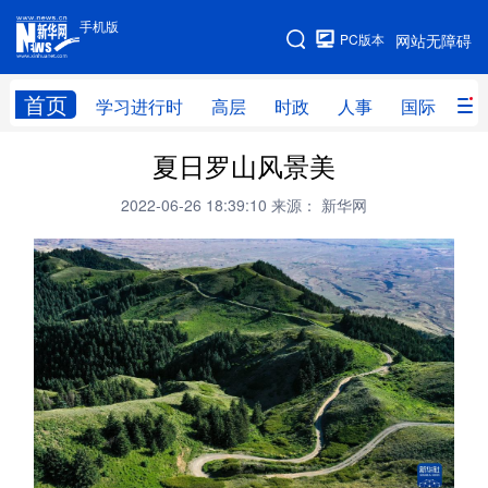
手机版
手机版
PC版本
网站无障碍
网站地图
首页
学习进行时
高层
时政
人事
国际
财
夏日罗山风景美
学习进行时
高层
时政
人事
2022-06-26 18:39:10
来源： 新华网
国际
财经
网评
港澳
台湾
思客智库
全球连线
教育
科技
科创
量子
体育
文化
书画
健康
军事
访谈
视频
图片
政务
法律
中央文件
金融
汽车
食品
人居
信息化
数字经济