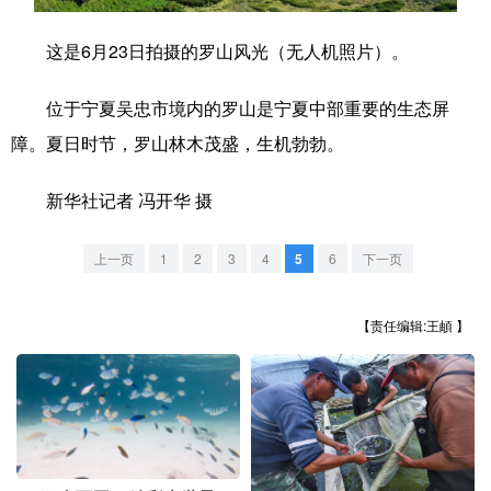
学术中国
乡村振兴
银龄
溯源中国
这是6月23日拍摄的罗山风光（无人机照片）。
城市
旅游
能源
会展
位于宁夏吴忠市境内的罗山是宁夏中部重要的生态屏
彩票
娱乐
时尚
悦读
障。夏日时节，罗山林木茂盛，生机勃勃。
公益
一带一路
亚太网
上市公司
新华社记者 冯开华 摄
文化产业
上一页
1
2
3
4
5
6
下一页
地方频道
【责任编辑:王頔 】
北京
天津
河北
山西
辽宁
吉林
上海
江苏
浙江
安徽
福建
江西