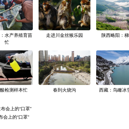
：水产养殖育苗
走进川金丝猴乐园
陕西略阳：梯
忙
酸检测样本忙
春到火烧沟
西藏：鸟瞰冰
布会上的“口罩”