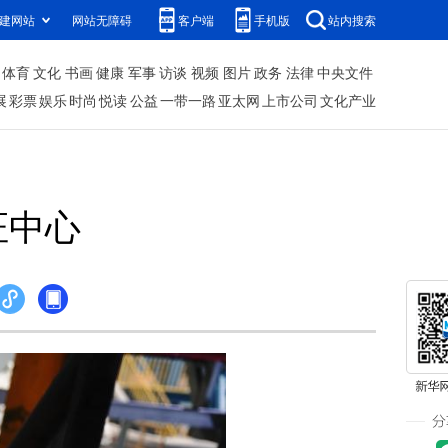
建网站
网站无障碍
客户端
手机版
站内搜索
体育
文化
书画
健康
军事
访谈
视频
图片
政务
法律
中央文件
展
彩票
娱乐
时尚
悦读
公益
一带一路
亚太网
上市公司
文化产业
证中心