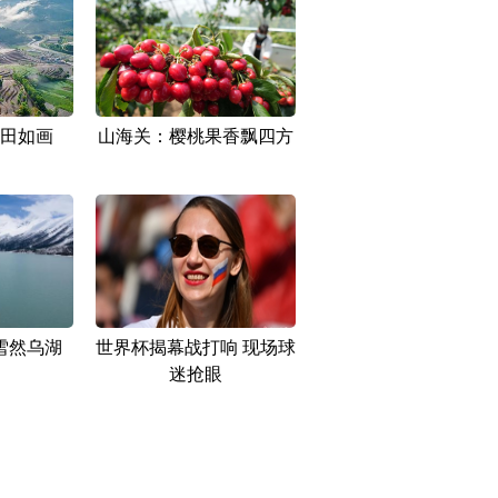
田如画
山海关：樱桃果香飘四方
雪然乌湖
世界杯揭幕战打响 现场球
迷抢眼