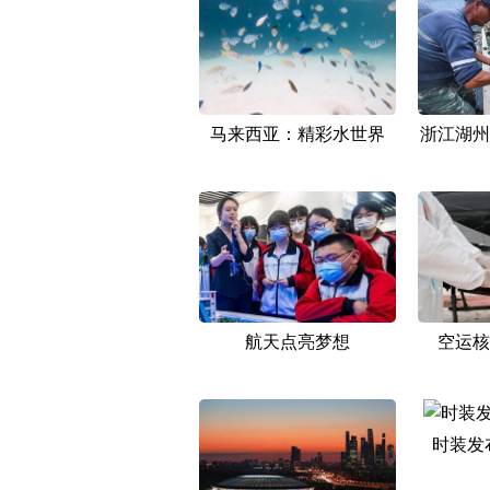
马来西亚：精彩水世界
浙江湖州
航天点亮梦想
空运核
时装发