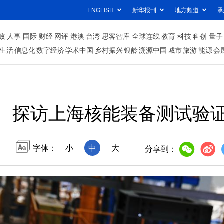
ENGLISH
新华报刊
地方频道
承
政
人事
国际
财经
网评
港澳
台湾
思客智库
全球连线
教育
科技
科创
量子
生活
信息化
数字经济
学术中国
乡村振兴
银龄
溯源中国
城市
旅游
能源
会
探访上海核能装备测试验
字体：
小
中
大
分享到：