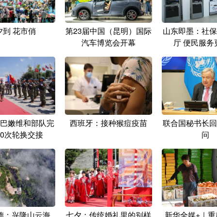
夕到 花市俏
第23届中国（昆明）国际
山东即墨：社保
汽车博览会开幕
厅 便民服务
巴嫩维和部队完
西班牙：接种猴痘疫苗
联合国秘书长回
20次轮换交接
问
德：兴隆山云海
七夕：传统婚礼里的别样
新华全媒+｜重