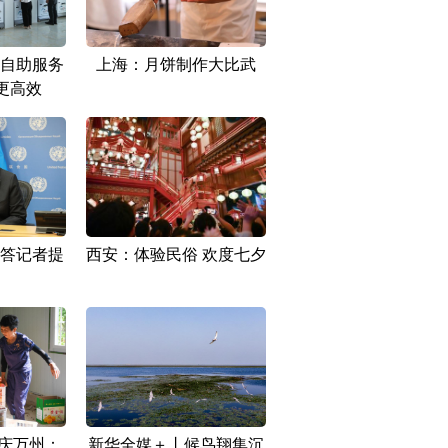
自助服务
上海：月饼制作大比武
更高效
答记者提
西安：体验民俗 欢度七夕
庆万州：
新华全媒＋丨候鸟翔集沉