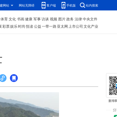
建网站
网站无障碍
客户端
手机版
站内搜索
体育
文化
书画
健康
军事
访谈
视频
图片
政务
法律
中央文件
展
彩票
娱乐
时尚
悦读
公益
一带一路
亚太网
上市公司
文化产业
忙