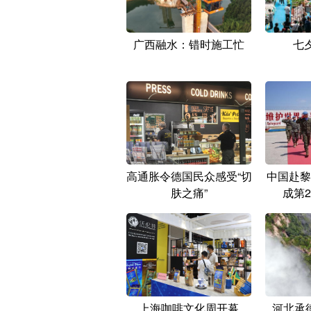
广西融水：错时施工忙
七
高通胀令德国民众感受“切
中国赴黎
肤之痛”
成第
上海咖啡文化周开幕
河北承