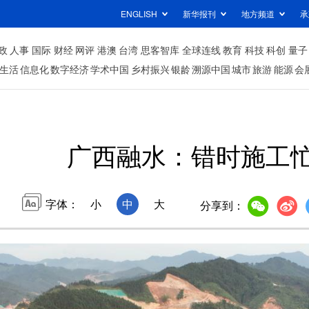
ENGLISH
新华报刊
地方频道
承
政
人事
国际
财经
网评
港澳
台湾
思客智库
全球连线
教育
科技
科创
量子
生活
信息化
数字经济
学术中国
乡村振兴
银龄
溯源中国
城市
旅游
能源
会
广西融水：错时施工
字体：
小
中
大
分享到：