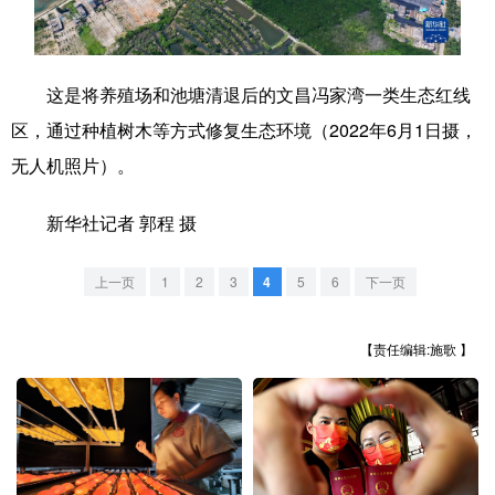
学术中国
乡村振兴
银龄
溯源中国
城市
旅游
能源
会展
这是将养殖场和池塘清退后的文昌冯家湾一类生态红线
区，通过种植树木等方式修复生态环境（2022年6月1日摄，
彩票
娱乐
时尚
悦读
无人机照片）。
公益
一带一路
亚太网
上市公司
新华社记者 郭程 摄
文化产业
上一页
1
2
3
4
5
6
下一页
地方频道
【责任编辑:施歌 】
北京
天津
河北
山西
辽宁
吉林
上海
江苏
浙江
安徽
福建
江西