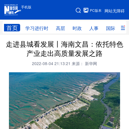
手机版
手机版
PC版本
网站无障碍
网站地图
首页
学习进行时
高层
时政
人事
国际
财
走进县城看发展丨海南文昌：依托特色
学习进行时
高层
时政
人事
产业走出高质量发展之路
国际
财经
网评
港澳
2022-08-04 21:13:21
来源： 新华网
台湾
思客智库
全球连线
教育
科技
科创
量子
体育
文化
书画
健康
军事
访谈
视频
图片
政务
法律
中央文件
金融
汽车
食品
人居
信息化
数字经济