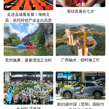
山东
河南
湖北
湖南
喜结良缘在七夕
广东
广西
海南
重庆
走进县城看发展丨海南文
昌：依托特色产业走出高质
四川
贵州
云南
西藏
量发展之路
陕西
甘肃
青海
宁夏
新疆
内蒙古
黑龙江
广西融水：错时施工忙
贵州施秉：避暑漂流正当时
多语种频道
English
Español
Français
عربى
Русский язык
日本語
한국어
Deutsch
Português
第23届中国（昆明）国际汽
七夕到 花市俏