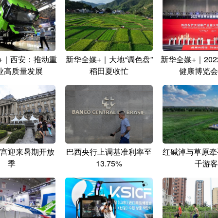
+｜西安：推动重
新华全媒+｜大地“调色盘”
新华全媒+｜20
业高质量发展
稻田夏收忙
健康博览会
宫迎来暑期开放
巴西央行上调基准利率至
红碱淖与草原牵
季
13.75%
千游客