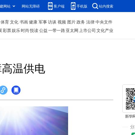
建网站
网站无障碍
客户端
手机版
站内搜索
体育
文化
书画
健康
军事
访谈
视频
图片
政务
法律
中央文件
展
彩票
娱乐
时尚
悦读
公益
一带一路
亚太网
上市公司
文化产业
障高温供电