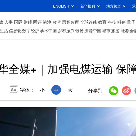
ENGLISH
新华报刊
地方频道
承
政
人事
国际
财经
网评
港澳
台湾
思客智库
全球连线
教育
科技
科创
量子
生活
信息化
数字经济
学术中国
乡村振兴
银龄
溯源中国
城市
旅游
能源
会
华全媒+｜加强电煤运输 保
字体：
小
中
大
分享到：