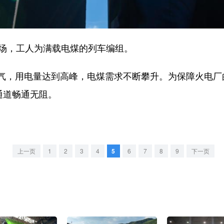
场，工人为满载电煤的列车编组。
，用电量达到高峰，电煤需求不断攀升。为保障火电厂
通道畅通无阻。
上一页
1
2
3
4
5
6
7
8
9
下一页