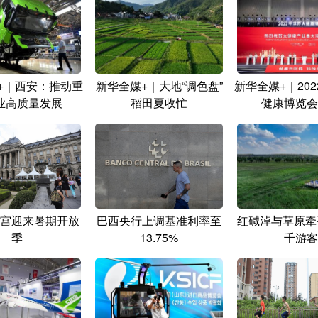
+｜西安：推动重
新华全媒+｜大地“调色盘”
新华全媒+｜20
业高质量发展
稻田夏收忙
健康博览会
宫迎来暑期开放
巴西央行上调基准利率至
红碱淖与草原牵
季
13.75%
千游客