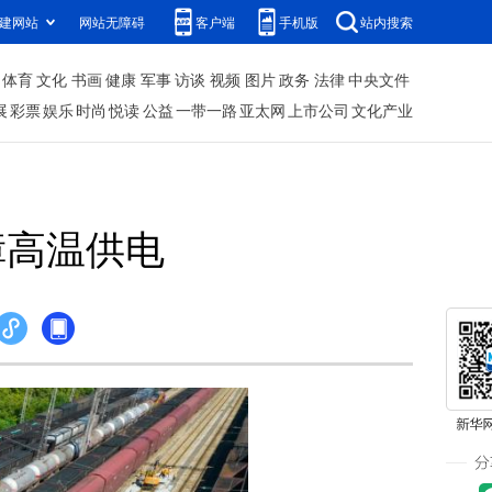
建网站
网站无障碍
客户端
手机版
站内搜索
体育
文化
书画
健康
军事
访谈
视频
图片
政务
法律
中央文件
展
彩票
娱乐
时尚
悦读
公益
一带一路
亚太网
上市公司
文化产业
障高温供电