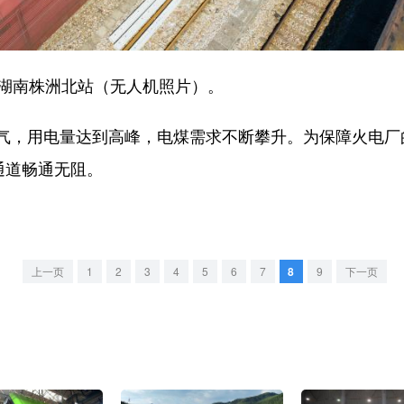
湖南株洲北站（无人机照片）。
，用电量达到高峰，电煤需求不断攀升。为保障火电厂
通道畅通无阻。
上一页
1
2
3
4
5
6
7
8
9
下一页