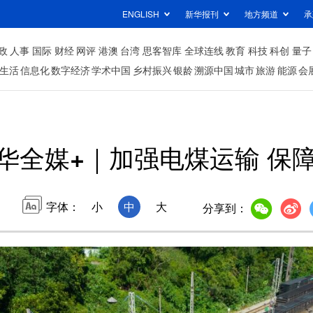
ENGLISH
新华报刊
地方频道
承
政
人事
国际
财经
网评
港澳
台湾
思客智库
全球连线
教育
科技
科创
量子
生活
信息化
数字经济
学术中国
乡村振兴
银龄
溯源中国
城市
旅游
能源
会
华全媒+｜加强电煤运输 保
字体：
小
中
大
分享到：