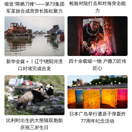
检验对陆打击和对海突击能
锻造“两栖刀锋”——第73集团
力
军某旅合成营营长陈松聚力
转型研战谋战记事
四十余载锻一物 户撒刀匠传
新华全媒＋丨辽宁绕阳河溃
匠心
口封堵完成合龙
日本广岛举行遭原子弹轰炸
比利时出生的大熊猫双胞胎
77周年纪念活动
庆祝三岁生日