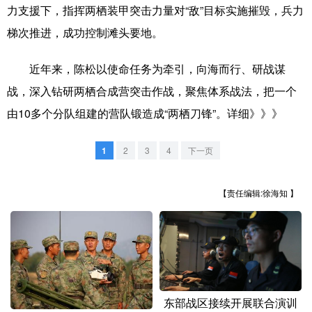
山东
河南
湖北
湖南
力支援下，指挥两栖装甲突击力量对“敌”目标实施摧毁，兵力
梯次推进，成功控制滩头要地。
广东
广西
海南
重庆
四川
贵州
云南
西藏
近年来，陈松以使命任务为牵引，向海而行、研战谋
战，深入钻研两栖合成营突击作战，聚焦体系战法，把一个
陕西
甘肃
青海
宁夏
由10多个分队组建的营队锻造成“两栖刀锋”。
详细》》》
新疆
内蒙古
黑龙江
1
2
3
4
下一页
多语种频道
【责任编辑:徐海知 】
English
Español
Français
عربى
Русский язык
日本語
한국어
Deutsch
Português
东部战区接续开展联合演训