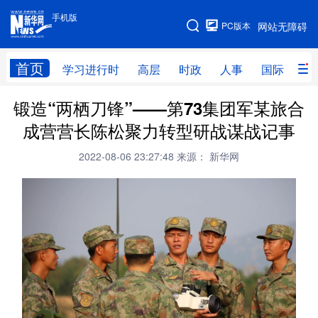
手机版
手机版
PC版本
网站无障碍
网站地图
首页
学习进行时
高层
时政
人事
国际
财
锻造“两栖刀锋”——第73集团军某旅合
学习进行时
高层
时政
人事
成营营长陈松聚力转型研战谋战记事
国际
财经
网评
港澳
2022-08-06 23:27:48
来源： 新华网
台湾
思客智库
全球连线
教育
科技
科创
量子
体育
文化
书画
健康
军事
访谈
视频
图片
政务
法律
中央文件
金融
汽车
食品
人居
信息化
数字经济