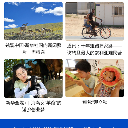
镜观中国·新华社国内新闻照
通讯：十年难踏归家路——
片一周精选
访约旦最大的叙利亚难民营
“啃秋”迎立秋
新华全媒+｜海岛女“羊倌”的
返乡创业梦