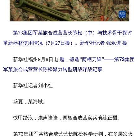
学术中国
乡村振兴
银龄
溯源中国
城市
旅游
能源
会展
第73集团军某旅合成营营长陈松（中）与技术骨干探讨
彩票
娱乐
时尚
悦读
革新器材使用情况（7月27日摄）。新华社记者 张永进 摄
公益
一带一路
亚太网
上市公司
新华社福州8月6日电
题：锻造“两栖刀锋”——第73集团
文化产业
军某旅合成营营长陈松聚力转型研战谋战记事
新华社记者刘小红
地方频道
盛夏，某海域。
北京
天津
河北
山西
辽宁
吉林
上海
江苏
铁甲踏浪，炮声隆隆，两栖合成营实兵演练正酣。
浙江
安徽
福建
江西
第73集团军某旅合成营营长陈松科学研判，在多层次火