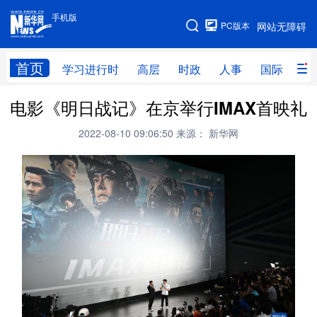
手机版
手机版
PC版本
网站无障碍
网站地图
首页
学习进行时
高层
时政
人事
国际
财
电影《明日战记》在京举行IMAX首映礼
学习进行时
高层
时政
人事
2022-08-10 09:06:50
来源： 新华网
国际
财经
网评
港澳
台湾
思客智库
全球连线
教育
科技
科创
量子
体育
文化
书画
健康
军事
访谈
视频
图片
政务
法律
中央文件
金融
汽车
食品
人居
信息化
数字经济