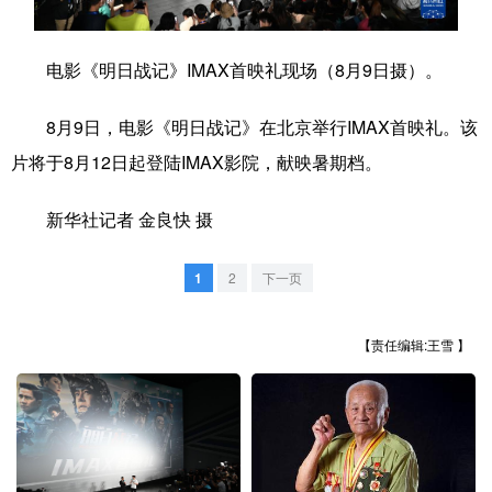
学术中国
乡村振兴
银龄
溯源中国
电影《明日战记》IMAX首映礼现场（8月9日摄）。
城市
旅游
能源
会展
8月9日，电影《明日战记》在北京举行IMAX首映礼。该
彩票
娱乐
时尚
悦读
片将于8月12日起登陆IMAX影院，献映暑期档。
公益
一带一路
亚太网
上市公司
新华社记者 金良快 摄
文化产业
1
2
下一页
地方频道
【责任编辑:王雪 】
北京
天津
河北
山西
辽宁
吉林
上海
江苏
浙江
安徽
福建
江西