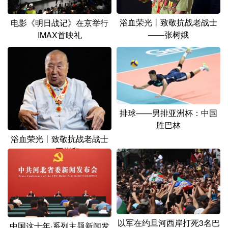
山东
河南
湖北
湖南
浴血荣光丨致敬抗战老战士
电影《明日战记》在京举行
广东
广西
海南
重庆
——张树娥
IMAX首映礼
四川
贵州
云南
西藏
陕西
甘肃
青海
宁夏
新疆
内蒙古
黑龙江
排球——男排亚洲杯：中国
胜巴林
多语种频道
浴血荣光丨致敬抗战老战士
——王增印
English
Español
Français
عربى
Русский язык
日本語
한국어
Deutsch
Português
以军在约旦河西岸打死3名巴
中国这十年·系列主题新闻发