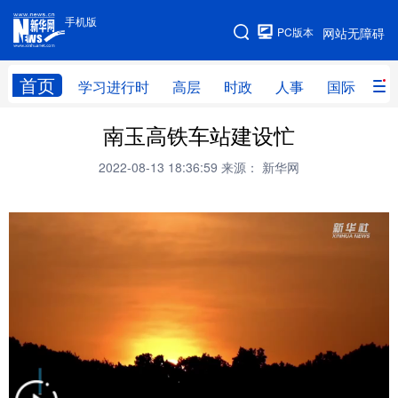
手机版
手机版
PC版本
网站无障碍
网站地图
首页
学习进行时
高层
时政
人事
国际
财
南玉高铁车站建设忙
学习进行时
高层
时政
人事
2022-08-13 18:36:59
来源： 新华网
国际
财经
网评
港澳
台湾
思客智库
全球连线
教育
科技
科创
量子
体育
文化
书画
健康
军事
访谈
视频
图片
政务
法律
中央文件
金融
汽车
食品
人居
信息化
数字经济