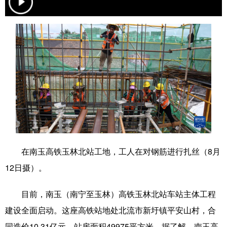
学术中国
乡村振兴
银龄
溯源中国
城市
旅游
能源
会展
彩票
娱乐
时尚
悦读
公益
一带一路
亚太网
上市公司
文化产业
地方频道
在南玉高铁玉林北站工地，工人在对钢筋进行扎丝（8月
北京
天津
河北
山西
12日摄）。
辽宁
吉林
上海
江苏
目前，南玉（南宁至玉林）高铁玉林北站车站主体工程
浙江
安徽
福建
江西
建设全面启动。这座高铁站地处北流市新圩镇平安山村，合
同造价10.31亿元，站房面积49975平方米。据了解，南玉高