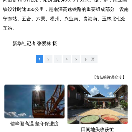
山东
河南
湖北
湖南
铁设计时速350公里，是南深高速铁路的重要组成部分，设南
广东
广西
海南
重庆
宁东站、五合、六景、横州、兴业南、贵港南、玉林北七处
四川
贵州
云南
西藏
车站。
陕西
甘肃
青海
宁夏
新华社记者 张爱林 摄
新疆
内蒙古
黑龙江
1
2
3
4
5
下一页
多语种频道
【责任编辑:吴咏玲 】
English
Español
Français
عربى
Русский язык
日本語
한국어
Deutsch
Português
错峰避高温 坚守保进度
田间地头收获忙