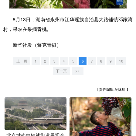
学术中国
乡村振兴
银龄
溯源中国
8月13日，湖南省永州市江华瑶族自治县大路铺镇邓家湾
城市
旅游
能源
会展
村，果农在采摘青桃。
彩票
娱乐
时尚
悦读
新华社发（蒋克青摄）
公益
一带一路
亚太网
上市公司
上一页
1
2
3
4
5
6
7
8
9
10
文化产业
下一页
>>|
地方频道
【责任编辑:吴咏玲 】
北京
天津
河北
山西
辽宁
吉林
上海
江苏
浙江
安徽
福建
江西
北京城南中轴线御道景观全