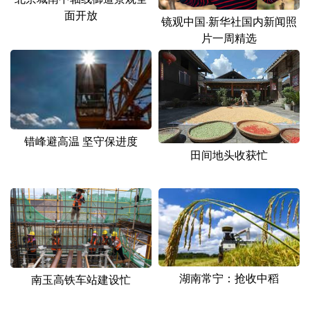
山东
河南
湖北
湖南
面开放
镜观中国·新华社国内新闻照
广东
广西
海南
重庆
片一周精选
四川
贵州
云南
西藏
陕西
甘肃
青海
宁夏
新疆
内蒙古
黑龙江
错峰避高温 坚守保进度
田间地头收获忙
多语种频道
English
Español
Français
عربى
Русский язык
日本語
한국어
Deutsch
Português
湖南常宁：抢收中稻
南玉高铁车站建设忙