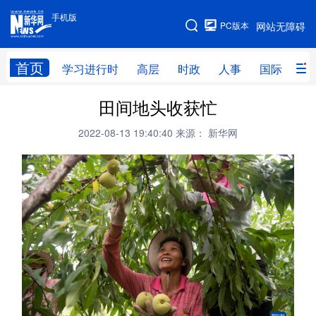
手机版
手机版
PC版本
网站无障碍
网站地图
首页
学习进行时
高层
时政
人事
国际
财
田间地头收获忙
学习进行时
高层
时政
人事
2022-08-13 19:40:40
来源： 新华网
国际
财经
网评
港澳
台湾
思客智库
全球连线
教育
科技
科创
量子
体育
文化
书画
健康
军事
访谈
视频
图片
政务
法律
中央文件
金融
汽车
食品
人居
信息化
数字经济