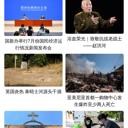
山东
河南
湖北
湖南
广东
广西
海南
重庆
四川
贵州
云南
西藏
陕西
甘肃
青海
宁夏
浴血荣光｜致敬抗战老战士
国新办举行7月份国民经济运
——赵洪河
行情况新闻发布会
新疆
内蒙古
黑龙江
多语种频道
English
Español
Français
عربى
英国炎热 泰晤士河源头干涸
Русский язык
日本語
한국어
亚美尼亚首都一购物中心发
生爆炸至少两人死亡
Deutsch
Português