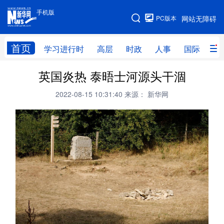
手机版
手机版
PC版本
网站无障碍
网站地图
首页
学习进行时
高层
时政
人事
国际
财
英国炎热 泰晤士河源头干涸
学习进行时
高层
时政
人事
2022-08-15 10:31:40
来源： 新华网
国际
财经
网评
港澳
台湾
思客智库
全球连线
教育
科技
科创
量子
体育
文化
书画
健康
军事
访谈
视频
图片
政务
法律
中央文件
金融
汽车
食品
人居
信息化
数字经济