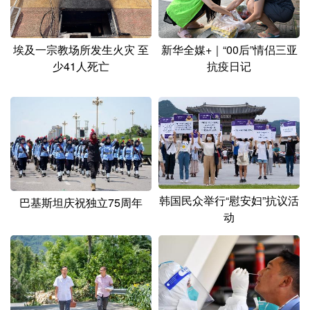
埃及一宗教场所发生火灾 至
新华全媒+｜“00后”情侣三亚
少41人死亡
抗疫日记
韩国民众举行“慰安妇”抗议活
巴基斯坦庆祝独立75周年
动