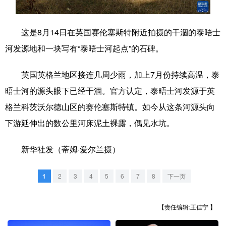
学术中国
乡村振兴
银龄
溯源中国
这是8月14日在英国赛伦塞斯特附近拍摄的干涸的泰晤士
城市
旅游
能源
会展
河发源地和一块写有“泰晤士河起点”的石碑。
彩票
娱乐
时尚
悦读
英国英格兰地区接连几周少雨，加上7月份持续高温，泰
公益
一带一路
亚太网
上市公司
晤士河的源头眼下已经干涸。官方认定，泰晤士河发源于英
文化产业
格兰科茨沃尔德山区的赛伦塞斯特镇。如今从这条河源头向
下游延伸出的数公里河床泥土裸露，偶见水坑。
地方频道
新华社发（蒂姆·爱尔兰摄）
北京
天津
河北
山西
1
2
3
4
5
6
7
8
下一页
辽宁
吉林
上海
江苏
【责任编辑:王佳宁 】
浙江
安徽
福建
江西