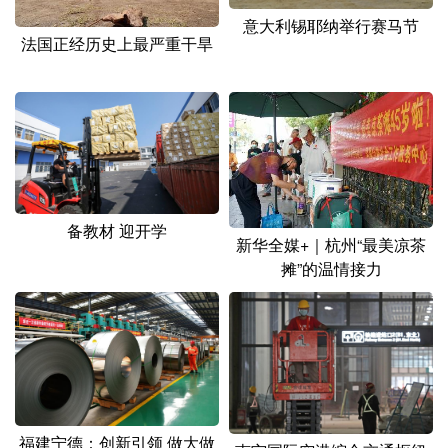
山东
河南
湖北
湖南
意大利锡耶纳举行赛马节
法国正经历史上最严重干旱
广东
广西
海南
重庆
四川
贵州
云南
西藏
陕西
甘肃
青海
宁夏
新疆
内蒙古
黑龙江
备教材 迎开学
新华全媒+｜杭州“最美凉茶
多语种频道
摊”的温情接力
English
Español
Français
عربى
Русский язык
日本語
한국어
Deutsch
Português
福建宁德：创新引领 做大做