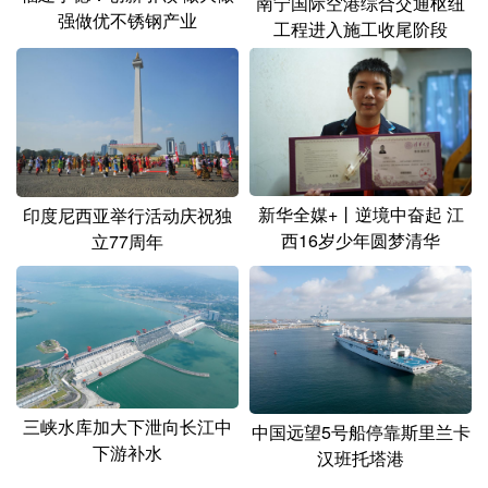
南宁国际空港综合交通枢纽
强做优不锈钢产业
工程进入施工收尾阶段
新华全媒+丨逆境中奋起 江
印度尼西亚举行活动庆祝独
西16岁少年圆梦清华
立77周年
三峡水库加大下泄向长江中
中国远望5号船停靠斯里兰卡
下游补水
汉班托塔港