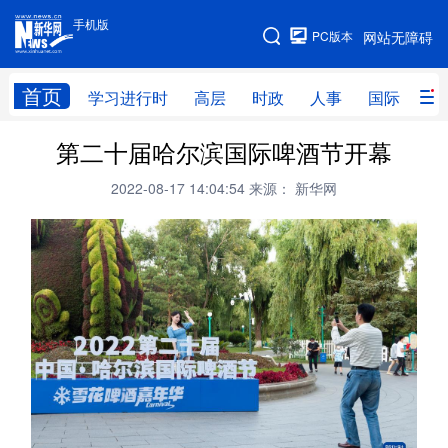
手机版
手机版
PC版本
网站无障碍
网站地图
首页
学习进行时
高层
时政
人事
国际
财
第二十届哈尔滨国际啤酒节开幕
学习进行时
高层
时政
人事
2022-08-17 14:04:54
来源： 新华网
国际
财经
网评
港澳
台湾
思客智库
全球连线
教育
科技
科创
量子
体育
文化
书画
健康
军事
访谈
视频
图片
政务
法律
中央文件
金融
汽车
食品
人居
信息化
数字经济