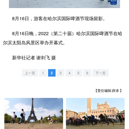
学术中国
乡村振兴
银龄
溯源中国
8月16日，游客在哈尔滨国际啤酒节现场留影。
城市
旅游
能源
会展
8月16日晚，2022（第二十届）哈尔滨国际啤酒节在哈
彩票
娱乐
时尚
悦读
尔滨太阳岛风景区举办开幕式。
公益
一带一路
亚太网
上市公司
新华社记者 谢剑飞 摄
文化产业
上一页
1
2
3
4
5
6
下一页
地方频道
【责任编辑:薛涛 】
北京
天津
河北
山西
辽宁
吉林
上海
江苏
浙江
安徽
福建
江西