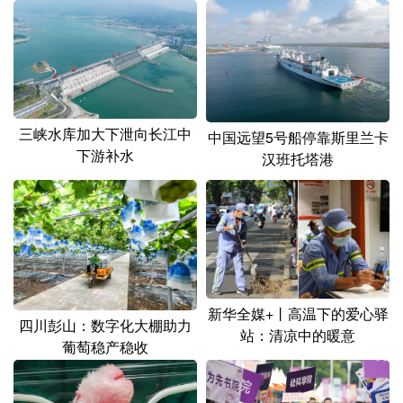
三峡水库加大下泄向长江中
中国远望5号船停靠斯里兰卡
下游补水
汉班托塔港
新华全媒+丨高温下的爱心驿
四川彭山：数字化大棚助力
站：清凉中的暖意
葡萄稳产稳收