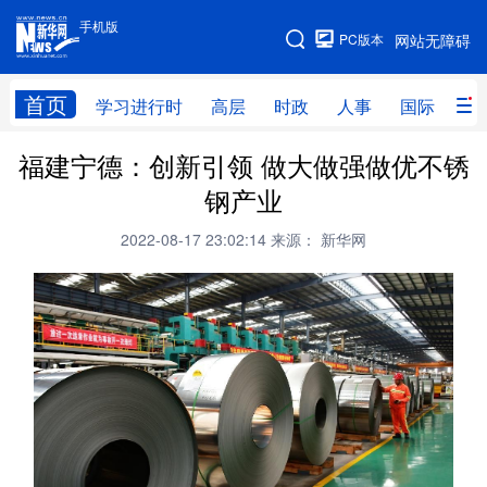
手机版
手机版
PC版本
网站无障碍
网站地图
首页
学习进行时
高层
时政
人事
国际
财
福建宁德：创新引领 做大做强做优不锈
学习进行时
高层
时政
人事
钢产业
国际
财经
网评
港澳
2022-08-17 23:02:14
来源： 新华网
台湾
思客智库
全球连线
教育
科技
科创
量子
体育
文化
书画
健康
军事
访谈
视频
图片
政务
法律
中央文件
金融
汽车
食品
人居
信息化
数字经济