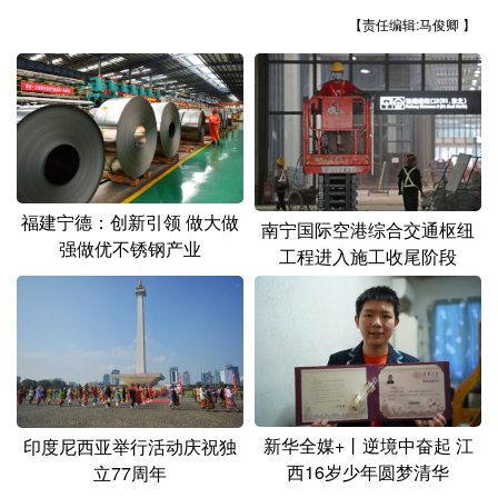
山东
河南
湖北
湖南
【责任编辑:马俊卿 】
广东
广西
海南
重庆
四川
贵州
云南
西藏
陕西
甘肃
青海
宁夏
新疆
内蒙古
黑龙江
福建宁德：创新引领 做大做
南宁国际空港综合交通枢纽
强做优不锈钢产业
工程进入施工收尾阶段
多语种频道
English
Español
Français
عربى
Русский язык
日本語
한국어
Deutsch
Português
新华全媒+丨逆境中奋起 江
印度尼西亚举行活动庆祝独
西16岁少年圆梦清华
立77周年