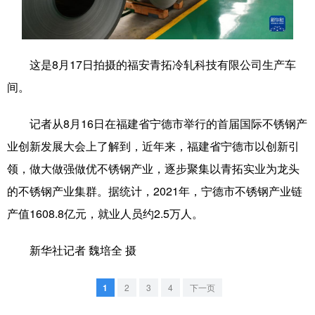
学术中国
乡村振兴
银龄
溯源中国
城市
旅游
能源
会展
这是8月17日拍摄的福安青拓冷轧科技有限公司生产车
间。
彩票
娱乐
时尚
悦读
公益
一带一路
亚太网
上市公司
记者从8月16日在福建省宁德市举行的首届国际不锈钢产
业创新发展大会上了解到，近年来，福建省宁德市以创新引
文化产业
领，做大做强做优不锈钢产业，逐步聚集以青拓实业为龙头
的不锈钢产业集群。据统计，2021年，宁德市不锈钢产业链
地方频道
产值1608.8亿元，就业人员约2.5万人。
北京
天津
河北
山西
新华社记者 魏培全 摄
辽宁
吉林
上海
江苏
1
2
3
4
下一页
浙江
安徽
福建
江西