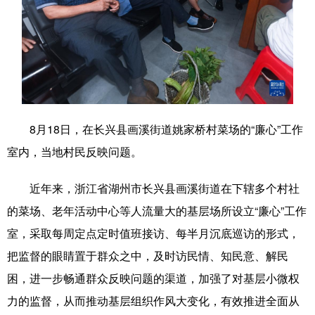
学术中国
乡村振兴
银龄
溯源中国
城市
旅游
能源
会展
彩票
娱乐
时尚
悦读
公益
一带一路
亚太网
上市公司
8月18日，在长兴县画溪街道姚家桥村菜场的“廉心”工作
文化产业
室内，当地村民反映问题。
近年来，浙江省湖州市长兴县画溪街道在下辖多个村社
地方频道
的菜场、老年活动中心等人流量大的基层场所设立“廉心”工作
北京
天津
河北
山西
室，采取每周定点定时值班接访、每半月沉底巡访的形式，
把监督的眼睛置于群众之中，及时访民情、知民意、解民
辽宁
吉林
上海
江苏
困，进一步畅通群众反映问题的渠道，加强了对基层小微权
浙江
安徽
福建
江西
力的监督，从而推动基层组织作风大变化，有效推进全面从