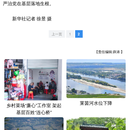
山东
河南
湖北
湖南
严治党在基层落地生根。
广东
广西
海南
重庆
新华社记者 徐昱 摄
四川
贵州
云南
西藏
上一页
1
2
陕西
甘肃
青海
宁夏
新疆
内蒙古
黑龙江
【责任编辑:薛涛 】
多语种频道
English
Español
Français
عربى
Русский язык
日本語
한국어
莱茵河水位下降
乡村菜场“廉心”工作室 架起
Deutsch
Português
基层百姓“连心桥”