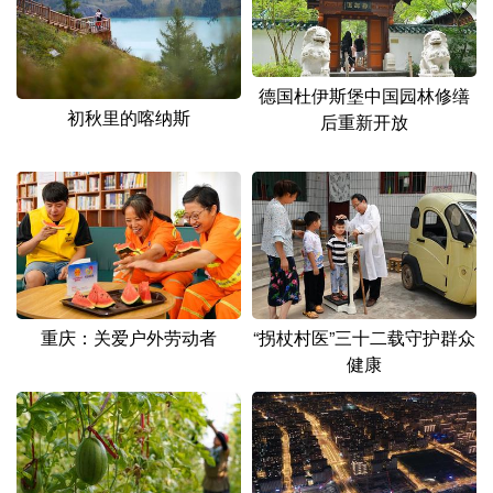
德国杜伊斯堡中国园林修缮
初秋里的喀纳斯
后重新开放
重庆：关爱户外劳动者
“拐杖村医”三十二载守护群众
健康