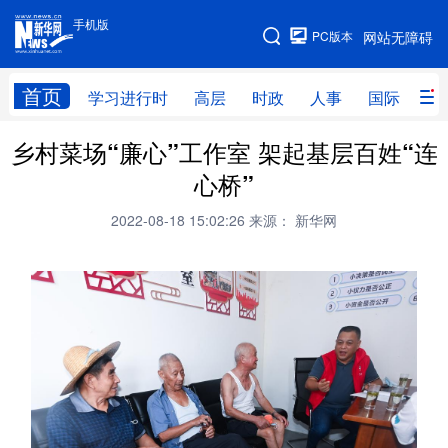
手机版
手机版
PC版本
网站无障碍
网站地图
首页
学习进行时
高层
时政
人事
国际
财
乡村菜场“廉心”工作室 架起基层百姓“连
学习进行时
高层
时政
人事
心桥”
国际
财经
网评
港澳
2022-08-18 15:02:26
来源： 新华网
台湾
思客智库
全球连线
教育
科技
科创
量子
体育
文化
书画
健康
军事
访谈
视频
图片
政务
法律
中央文件
金融
汽车
食品
人居
信息化
数字经济