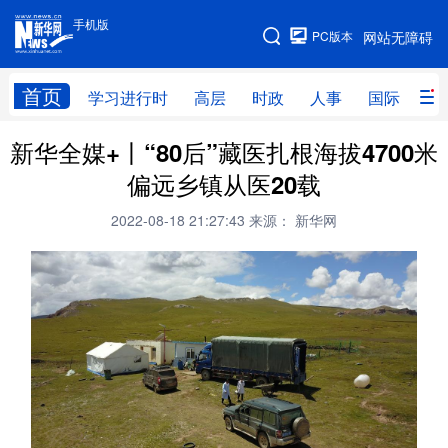
手机版
手机版
PC版本
网站无障碍
网站地图
首页
学习进行时
高层
时政
人事
国际
财
新华全媒+丨“80后”藏医扎根海拔4700米
学习进行时
高层
时政
人事
偏远乡镇从医20载
国际
财经
网评
港澳
2022-08-18 21:27:43
来源： 新华网
台湾
思客智库
全球连线
教育
科技
科创
量子
体育
文化
书画
健康
军事
访谈
视频
图片
政务
法律
中央文件
金融
汽车
食品
人居
信息化
数字经济