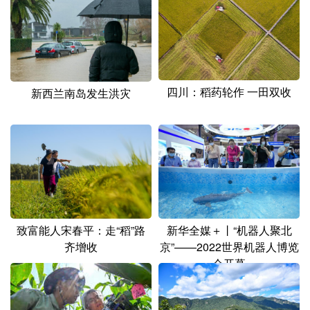
四川：稻药轮作 一田双收
新西兰南岛发生洪灾
致富能人宋春平：走“稻”路
新华全媒＋丨“机器人聚北
齐增收
京”——2022世界机器人博览
会开幕