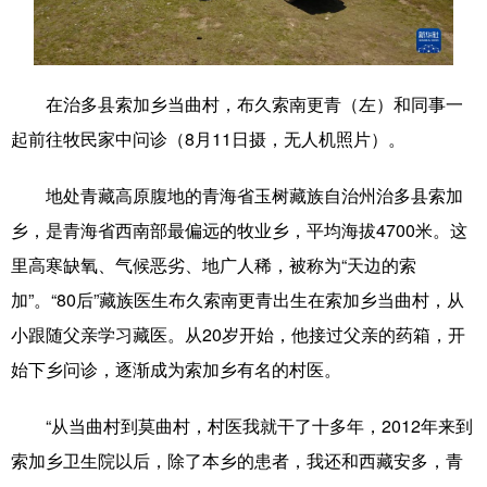
学术中国
乡村振兴
银龄
溯源中国
城市
旅游
能源
会展
在治多县索加乡当曲村，布久索南更青（左）和同事一
彩票
娱乐
时尚
悦读
起前往牧民家中问诊（8月11日摄，无人机照片）。
公益
一带一路
亚太网
上市公司
地处青藏高原腹地的青海省玉树藏族自治州治多县索加
文化产业
乡，是青海省西南部最偏远的牧业乡，平均海拔4700米。这
里高寒缺氧、气候恶劣、地广人稀，被称为“天边的索
加”。“80后”藏族医生布久索南更青出生在索加乡当曲村，从
地方频道
小跟随父亲学习藏医。从20岁开始，他接过父亲的药箱，开
北京
天津
河北
山西
始下乡问诊，逐渐成为索加乡有名的村医。
辽宁
吉林
上海
江苏
“从当曲村到莫曲村，村医我就干了十多年，2012年来到
浙江
安徽
福建
江西
索加乡卫生院以后，除了本乡的患者，我还和西藏安多，青