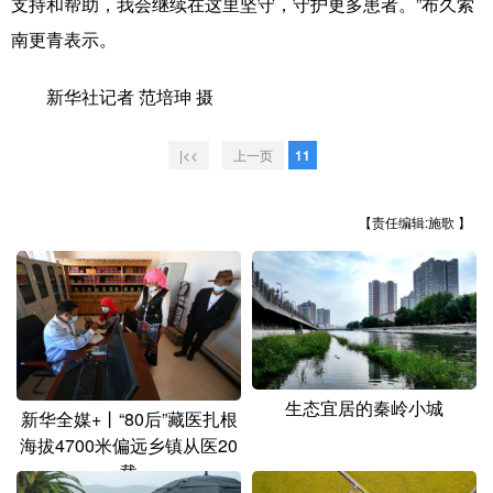
支持和帮助，我会继续在这里坚守，守护更多患者。”布久索
南更青表示。
新华社记者 范培珅 摄
|<<
上一页
11
【责任编辑:施歌 】
生态宜居的秦岭小城
新华全媒+丨“80后”藏医扎根
海拔4700米偏远乡镇从医20
载