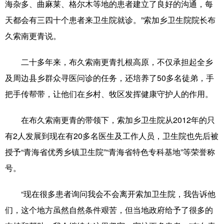
海杂多、曲麻莱、格尔木等地的患者建立了良好的沟通，每
山东
河南
湖北
湖南
天都会有三四十个患者来卫生院就诊。”索加乡卫生院院长布
广东
广西
海南
重庆
久索南更青说。
四川
贵州
云南
西藏
二十多年来，布久索南更青扎根高原，不仅承担起全乡
陕西
甘肃
青海
宁夏
及周边县乡群众寻医问诊的任务，还培养了50多名徒弟，手
新疆
内蒙古
黑龙江
把手传帮带，让他们在乡村、牧区发挥健康守护人的作用。
在布久索南更青的带领下，索加乡卫生院从2012年的只
多语种频道
有2人发展到现在有20多名医生及工作人员，卫生院也先后被
English
Español
Français
عربى
授予“青海省优秀乡镇卫生院”“青海省特色专科基地”等荣誉称
号。
Русский язык
日本語
한국어
Deutsch
Português
“现在很多患者询问我会不会离开索加卫生院，我告诉他
们，这个地方虽然自然条件艰苦，但当地政府给予了很多的