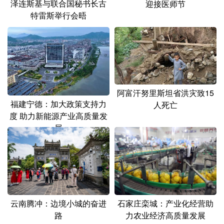
泽连斯基与联合国秘书长古
迎接医师节
特雷斯举行会晤
阿富汗努里斯坦省洪灾致15
福建宁德：加大政策支持力
人死亡
度 助力新能源产业高质量发
展
云南腾冲：边境小城的奋进
石家庄栾城：产业化经营助
路
力农业经济高质量发展