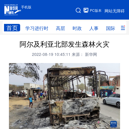
手机版
手机版
PC版本
网站无障碍
网站地图
首页
学习进行时
高层
时政
人事
国际
财
阿尔及利亚北部发生森林火灾
学习进行时
高层
时政
人事
2022-08-19 10:45:11
来源： 新华网
国际
财经
网评
港澳
台湾
思客智库
全球连线
教育
科技
科创
量子
体育
文化
书画
健康
军事
访谈
视频
图片
政务
法律
中央文件
金融
汽车
食品
人居
信息化
数字经济