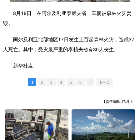
学术中国
乡村振兴
银龄
溯源中国
8月18日，在阿尔及利亚泰赖夫省，车辆被森林火灾焚
毁。
城市
旅游
能源
会展
彩票
娱乐
时尚
悦读
阿尔及利亚北部地区17日发生上百起森林火灾，造成37
人死亡。其中，受灾最严重的泰赖夫省有30人丧生。
公益
一带一路
亚太网
上市公司
文化产业
新华社发
1
2
3
4
5
6
7
下一页
地方频道
【责任编辑:谷玥 】
北京
天津
河北
山西
辽宁
吉林
上海
江苏
浙江
安徽
福建
江西