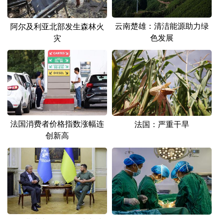
山东
河南
湖北
湖南
广东
广西
海南
重庆
云南楚雄：清洁能源助力绿
阿尔及利亚北部发生森林火
色发展
灾
四川
贵州
云南
西藏
陕西
甘肃
青海
宁夏
新疆
内蒙古
黑龙江
多语种频道
法国消费者价格指数涨幅连
法国：严重干旱
创新高
English
Español
Français
عربى
Русский язык
日本語
한국어
Deutsch
Português